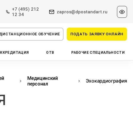
+7 (495) 212
zapros@dpostandart.ru
12 34
ДИСТАНЦИОННОЕ ОБУЧЕНИЕ
ПОДАТЬ ЗАЯВКУ ОНЛАЙН
АККРЕДИТАЦИЯ
ОТВ
РАБОЧИЕ СПЕЦИАЛЬНОСТИ
ей
Медицинский
Эхокардиография
персонал
Я