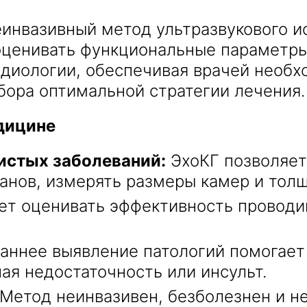
еинвазивный метод ультразвукового 
 оценивать функциональные параметры
рдиологии, обеспечивая врачей необ
Получить консультацию
бора оптимальной стратегии лечения.
Приложите документы
дицине
Даю согласие на
обработку персональных
и
данных
e-mail рассылку
истых заболеваний:
ЭхоКГ позволяет
Приложите документы
Получить консультацию
панов, измерять размеры камер и толщ
ет оценивать эффективность проводи
Даю согласие на
обработку персональных
Получить консультацию
и
данных
e-mail рассылку
аннее выявление патологий помогает
Даю согласие на
ая недостаточность или инсульт.
обработку персональных
и
данных
e-mail рассылку
Метод неинвазивен, безболезнен и не