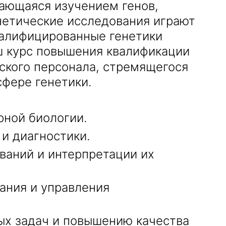
ающаяся изучением генов,
нетические исследования играют
валифицированные генетики
ш курс повышения квалификации
кого персонала, стремящегося
сфере генетики.
рной биологии.
 и диагностики.
ваний и интерпретации их
ания и управления
х задач и повышению качества