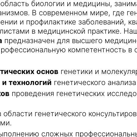
область биологии и медицины, заним
анизмов. В современном мире, где ге
чении и профилактике заболеваний, к
листами в медицинской практике. На
Получить консультацию
а
предназначен для высшего медицинс
 профессиональную компетентность в 
Приложите документы
Даю согласие на
обработку персональных
и
данных
e-mail рассылку
тических основ
генетики и молекуля
Приложите документы
Получить консультацию
 и технологий
генетического анализа
ков
проведения генетических исследо
Даю согласие на
обработку персональных
Получить консультацию
и
данных
e-mail рассылку
 области генетического консультиров
Даю согласие на
обработку персональных
ми.
и
данных
e-mail рассылку
ыполнению сложных профессиональны