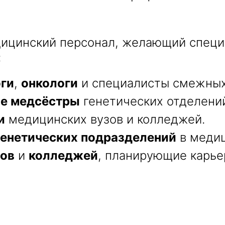
дицинский персонал, желающий специ
:
ги
,
онкологи
и специалисты смежных
ые медсёстры
генетических отделени
и
медицинских вузов и колледжей.
генетических подразделений
в медиц
зов
и
колледжей
, планирующие карье