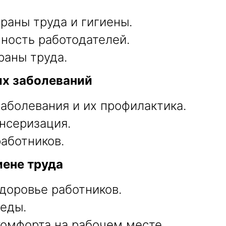
раны труда и гигиены.
нность работодателей.
раны труда.
х заболеваний
аболевания и их профилактика.
нсеризация.
аботников.
иене труда
доровье работников.
еды.
омфорта на рабочем месте.