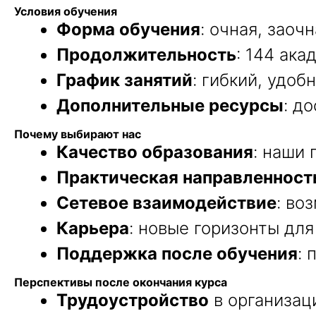
Условия обучения
Форма обучения
: очная, заоч
Продолжительность
: 144 ака
График занятий
: гибкий, удо
Дополнительные ресурсы
: д
Почему выбирают нас
Качество образования
: наши
Практическая направленност
Сетевое взаимодействие
: во
Карьера
: новые горизонты дл
Поддержка после обучения
: 
Перспективы после окончания курса
Трудоустройство
в организац