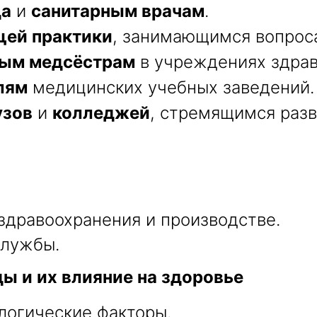
да
и
санитарным врачам
.
щей практики
, занимающимся вопроса
ным медсёстрам
в учреждениях здрав
лям
медицинских учебных заведений.
узов
и
колледжей
, стремящимся разв
 здравоохранения и производстве.
службы.
ы и их влияние на здоровье
логические факторы.