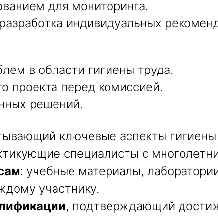
ованием для мониторинга.
 разработка индивидуальных рекомен
лем в области гигиены труда.
го проекта перед комиссией.
нных решений.
атывающий ключевые аспекты гигиены 
актикующие специалисты с многолетн
сам
: учебные материалы, лаборатории
ждому участнику.
алификации
, подтверждающий достиж