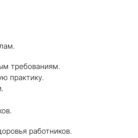
лам.
ым требованиям.
ую практику.
.
ков.
доровья работников.