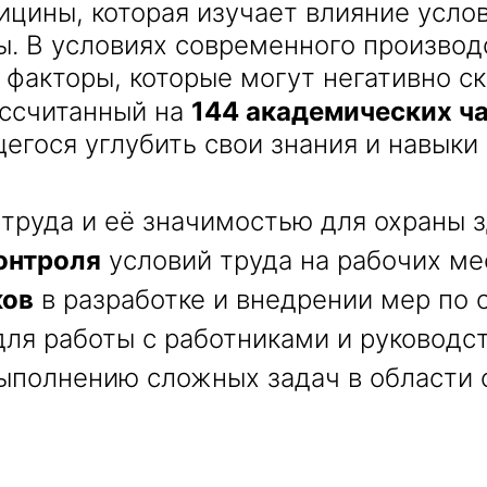
цины, которая изучает влияние услов
ы. В условиях современного производ
факторы, которые могут негативно ск
ассчитанный на
144 академических ч
Получить консультацию
гося углубить свои знания и навыки 
Приложите документы
Даю согласие на
обработку персональных
труда и её значимостью для охраны з
и
данных
e-mail рассылку
онтроля
условий труда на рабочих ме
Приложите документы
Получить консультацию
ков
в разработке и внедрении мер по о
ля работы с работниками и руководс
Даю согласие на
обработку персональных
Получить консультацию
и
данных
e-mail рассылку
ыполнению сложных задач в области 
Даю согласие на
обработку персональных
и
данных
e-mail рассылку