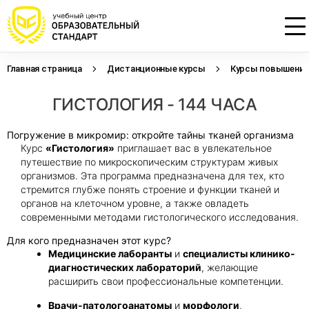
Главная страница
Дистанционные курсы
Курсы повышения 
Проконсультируем по НМО с
Подать заявку на обучение
Откликнуться на резюме
ГИСТОЛОГИЯ - 144 ЧАСА
начислением баллов 14 ЗЕТ
Оставьте свои данные, наши специалисты
Оставьте свои данные, наши специалисты
свяжутся с Вами
свяжутся с Вами
Оставьте свои данные, наши специалисты
Погружение в микромир: откройте тайны тканей организма
проконсультируют Вас
Курс
«Гистология»
приглашает вас в увлекательное
путешествие по микроскопическим структурам живых
организмов. Эта программа предназначена для тех, кто
стремится глубже понять строение и функции тканей и
органов на клеточном уровне, а также овладеть
современными методами гистологического исследования.
Для кого предназначен этот курс?
Медицинские лаборанты
и
специалисты клинико-
диагностических лабораторий
, желающие
расширить свои профессиональные компетенции.
Врачи-патологоанатомы
и
морфологи
,