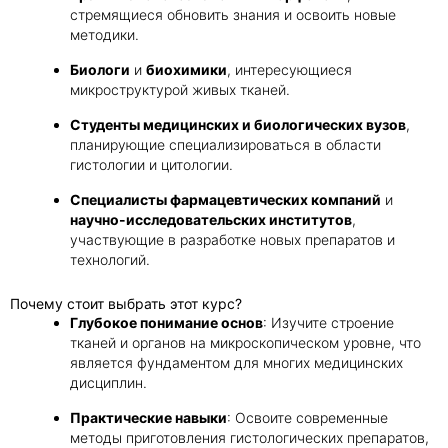
стремящиеся обновить знания и освоить новые
методики.
Получить консультацию
Биологи
и
биохимики
, интересующиеся
микроструктурой живых тканей.
Приложите документы
Даю согласие на
обработку персональных
Студенты медицинских и биологических вузов
,
и
данных
e-mail рассылку
планирующие специализироваться в области
гистологии и цитологии.
Приложите документы
Получить консультацию
Специалисты фармацевтических компаний
и
научно-исследовательских институтов
,
участвующие в разработке новых препаратов и
Даю согласие на
обработку персональных
Получить консультацию
технологий.
и
данных
e-mail рассылку
Почему стоит выбрать этот курс?
Даю согласие на
обработку персональных
Глубокое понимание основ
: Изучите строение
и
данных
e-mail рассылку
тканей и органов на микроскопическом уровне, что
является фундаментом для многих медицинских
дисциплин.
Практические навыки
: Освоите современные
методы приготовления гистологических препаратов,