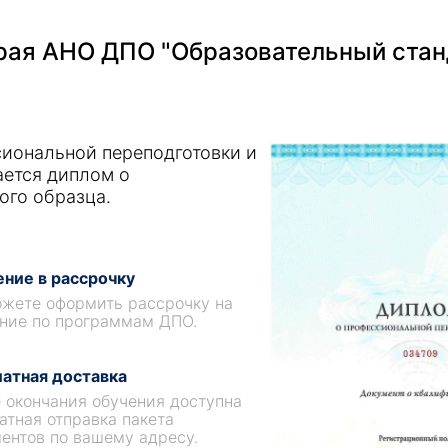
ая АНО ДПО "Образовательный стан
иональной переподготовки и
ается диплом о
ого образца.
ние в рассрочку
жете оформить рассрочку на
ние по программам ДПО.
атная доставка
 окончания обучения доступна
атная отправка пакета
ентов по вашему адресу.