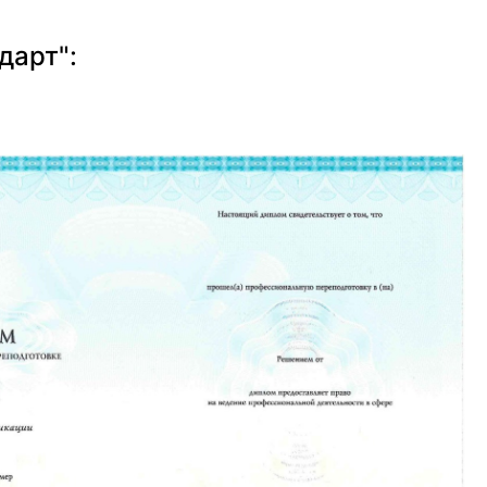
дарт":