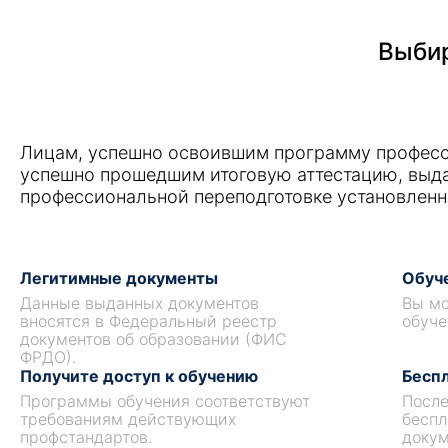
Выбир
Лицам, успешно освоившим программу професс
успешно прошедшим итоговую аттестацию, выд
профессиональной переподготовке установленн
Легитимные документы
Обуче
Данные выданных документов
Вы мо
вносятся в Федеральный реестр
обуче
документов об образовании (ФИС
ФРДО).
Получите доступ к обучению
Беспл
Программы обучения соответствуют
После
требованиям действующих
беспл
профстандартов.
докум