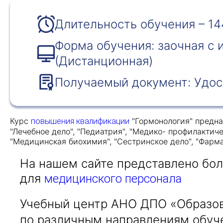
Длительность обучения – 14
Форма обучения: заочная с
(Дистанционная)
Получаемый документ: Удос
Курс
"Гормонология" предна
повышения квалификации
"Лечебное дело", "Педиатрия", "Медико- профилактиче
"Медицинская биохимия", "Сестринское дело", "Фарм
На нашем сайте представлено бо
для
медицинского персонала
Учебный центр АНО ДПО «Образов
по различным направлениям обуч