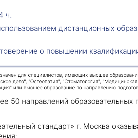
4 ч.
 использованием дистанционных образ
Получить консультацию
товерение о повышении квалификаци
Приложите документы
Даю согласие на
обработку персональных
и
данных
e-mail рассылку
Приложите документы
значен для специалистов, имеющих высшее образование
Получить консультацию
ское дело", "Остеопатия", "Стоматология", "Медицинска
ация" или высшее образование по направлению подготов
Даю согласие на
обработку персональных
Получить консультацию
лее 50 направлений образовательных
и
данных
e-mail рассылку
Даю согласие на
обработку персональных
ательный стандарт» г. Москва оказы
и
данных
e-mail рассылку
ения: