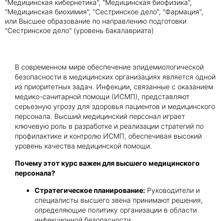
"Медицинская кибернетика", "Медицинская биофизика",
"Медицинская биохимия", "Сестринское дело", "Фармация",
или Высшее образование по направлению подготовки
Получить консультацию
"Сестринское дело" (уровень бакалавриата)
Приложите документы
Даю согласие на
обработку персональных
В современном мире обеспечение эпидемиологической
и
данных
e-mail рассылку
безопасности в медицинских организациях является одной
Приложите документы
Получить консультацию
из приоритетных задач. Инфекции, связанные с оказанием
медико-санитарной помощи (ИСМП), представляют
серьезную угрозу для здоровья пациентов и медицинского
персонала. Высший медицинский персонал играет
Даю согласие на
обработку персональных
Получить консультацию
ключевую роль в разработке и реализации стратегий по
и
данных
e-mail рассылку
профилактике и контролю ИСМП, обеспечивая высокий
уровень качества медицинской помощи.
Даю согласие на
обработку персональных
Почему этот курс важен для высшего медицинского
и
данных
e-mail рассылку
персонала?
Стратегическое планирование:
Руководители и
специалисты высшего звена принимают решения,
определяющие политику организации в области
инфекционной безопасности.