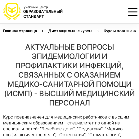
Главная страница
Дистанционные курсы
Курсы повышения 
Проконсультируем по НМО с
Подать заявку на обучение
Откликнуться на резюме
АКТУАЛЬНЫЕ ВОПРОСЫ
начислением баллов 14 ЗЕТ
Оставьте свои данные, наши специалисты
Оставьте свои данные, наши специалисты
свяжутся с Вами
свяжутся с Вами
ЭПИДЕМИОЛОГИИ И
Оставьте свои данные, наши специалисты
проконсультируют Вас
ПРОФИЛАКТИКИ ИНФЕКЦИЙ,
СВЯЗАННЫХ С ОКАЗАНИЕМ
МЕДИКО-САНИТАРНОЙ ПОМОЩИ
(ИСМП) - ВЫСШИЙ МЕДИЦИНСКИЙ
ПЕРСОНАЛ
Курс предназначен для медицинских работников с высшим
медицинским образованием - специалитет по одной из
специальностей: "Лечебное дело", "Педиатрия", "Медико-
профилактическое дело", "Остеопатия", "Стоматология",