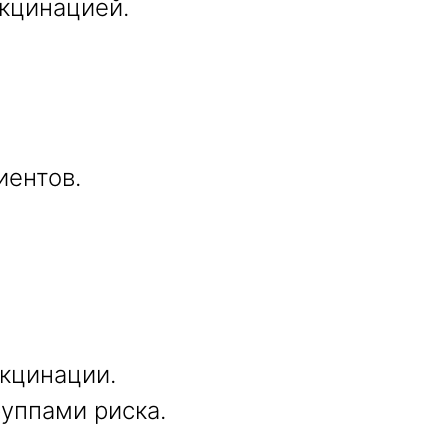
кцинацией.
иентов.
кцинации.
уппами риска.