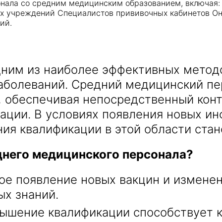
онала со средним медицинским образованием, включая
 учреждений Специалистов прививочных кабинетов Он с
ий.
Получить консультацию
дним из наиболее эффективных метод
Приложите документы
аболеваний. Средний медицинский пе
Даю согласие на
обработку персональных
 обеспечивая непосредственный конт
и
данных
e-mail рассылку
ции. В условиях появления новых ин
Приложите документы
Получить консультацию
ия квалификации в этой области стан
днего медицинского персонала?
Даю согласие на
обработку персональных
Получить консультацию
и
данных
e-mail рассылку
е появление новых вакцин и изменен
х знаний.
Даю согласие на
обработку персональных
и
данных
e-mail рассылку
ышение квалификации способствует 