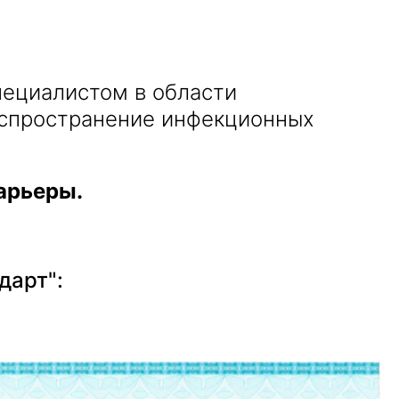
пециалистом в области
аспространение инфекционных
арьеры.
дарт":