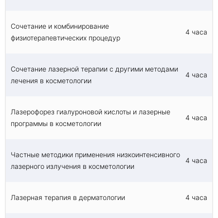
Овладение методами оценки результатов
лечения и минимизации осложнений при
использовании лазерной и радиоволновой
Сочетание и комбинирование
4 часа
техники.
физиотерапевтических процедур
Сочетание лазерной терапии с другими методами
4 часа
лечения в косметологии
Лазерофорез гиалуроновой кислоты и лазерные
4 часа
программы в косметологии
Частные методики применения низкоинтенсивного
4 часа
лазерного излучения в косметологии
Лазерная терапия в дерматологии
4 часа