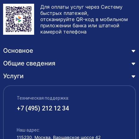
Для оплаты услуг через Систему
быстрых платежей,
отсканируйте QR-код в мобильном
приложении банка или штатной
камерой телефона
Основное
Общие сведения
Курсы
Лицензия
Услуги
Основные сведения
Обучающимся
Структура и органы управления образовательной
Профессиональная переподготовка
организацией
ЦЗН
Техническая поддержка:
Курсы повышения квалификации – дистанционное
Документы
обучение с выдачей удостоверения
+7 (495) 212 12 34
Акции
Образование
Охрана труда
Наши выпускники
Руководство и педагогический состав
Рабочие специальности
Наш адрес:
Контакты
115230, Москва, Варшавское шоссе 42
Материально-техническое обеспечение