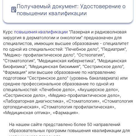
Получаемый документ: Удостоверение о
повышении квалификации
Получить консультацию
Приложите документы
Курс
"Лазерная и радиоволновая
повышения квалификации
Даю согласие на
обработку персональных
хирургия в дерматологии и онкологии" предназначен для
и
данных
e-mail рассылку
специалистов, имеющих высшее образование - специалитет
по одной из специальностей: "Лечебное дело", "Педиатрия",
Приложите документы
Получить консультацию
"Медико- профилактическое дело", "Остеопатия",
"Стоматология", "Медицинская кибернетика", "Медицинская
биофизика", "Медицинская биохимия", "Сестринское дело",
"Фармация" или высшее образование по направлению
Даю согласие на
обработку персональных
Получить консультацию
подготовки "Сестринское дело" (уровень бакалавриата) или
и
данных
e-mail рассылку
среднее профессиональное образование по одной из
специальностей: «Лечебное дело», «Акушерское дело»,
«Сестринское дело», «Медико-профилактическое дело»,
Даю согласие на
обработку персональных
«Лабораторная диагностика», «Стоматология», «Стоматология
и
данных
e-mail рассылку
ортопедическая», «Стоматология профилактическая»,
«Медицинская оптика», «Фармация».
На нашем сайте представлено более 50 направлений
образовательных программ повышения квалификации для