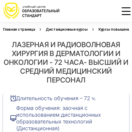
Главная страница
Дистанционные курсы
Курсы повышения 
Проконсультируем по НМО с
Подать заявку на обучение
Откликнуться на резюме
ЛАЗЕРНАЯ И РАДИОВОЛНОВАЯ
начислением баллов 14 ЗЕТ
Оставьте свои данные, наши специалисты
Оставьте свои данные, наши специалисты
свяжутся с Вами
свяжутся с Вами
ХИРУРГИЯ В ДЕРМАТОЛОГИИ И
Оставьте свои данные, наши специалисты
проконсультируют Вас
ОНКОЛОГИИ - 72 ЧАСА- ВЫСШИЙ И
СРЕДНИЙ МЕДИЦИНСКИЙ
ПЕРСОНАЛ
Длительность обучения – 72 ч.
Форма обучения: заочная с
использованием дистанционных
образовательных технологий
(Дистанционная)