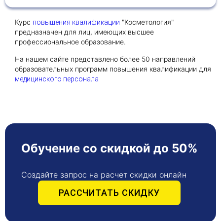
Курс
"Косметология"
повышения квалификации
Получить консультацию
предназначен для лиц, имеющих высшее
профессиональное образование.
Приложите документы
Даю согласие на
На нашем сайте представлено более 50 направлений
обработку персональных
и
образовательных программ повышения квалификации для
данных
e-mail рассылку
медицинского персонала
Приложите документы
Получить консультацию
Даю согласие на
обработку персональных
Получить консультацию
и
данных
e-mail рассылку
Обучение со скидкой до 50%
Даю согласие на
обработку персональных
и
данных
e-mail рассылку
Создайте запрос на расчет скидки онлайн
РАССЧИТАТЬ СКИДКУ