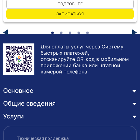
ПОДРОБНЕЕ
ЗАПИСАТЬСЯ
Для оплаты услуг через Систему
быстрых платежей,
отсканируйте QR-код в мобильном
приложении банка или штатной
камерой телефона
Основное
Общие сведения
Курсы
Лицензия
Услуги
Основные сведения
Обучающимся
Структура и органы управления образовательной
Профессиональная переподготовка
организацией
ЦЗН
Техническая поддержка: