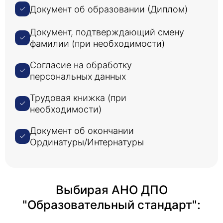
методах, важно помнить, что существуют
Документ об образовании (Диплом)
определенные аварийные явления и
осложнения, которые могут возникнуть. Они
Документ, подтверждающий смену
могут варьироваться от легких до тяжелых и
фамилии (при необходимости)
могут быть вызваны различными факторами,
включая ингредиенты, используемые в
Согласие на обработку
продуктах, неправильное применение или
персональных данных
основные состояния здоровья. Примерами
осложнений могут быть аллергические
Трудовая книжка (при
реакции, сыпь, ожоги, инфекции и рубцы.
необходимости)
Документ об окончании
Ординатуры/Интернатуры
Выбирая АНО ДПО
"Образовательный стандарт":