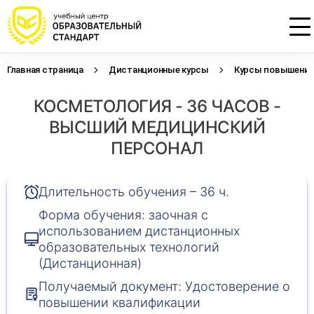
Главная страница
Дистанционные курсы
Курсы повышения 
Проконсультируем по НМО с
Подать заявку на обучение
Откликнуться на резюме
КОСМЕТОЛОГИЯ - 36 ЧАСОВ -
начислением баллов 14 ЗЕТ
Оставьте свои данные, наши специалисты
Оставьте свои данные, наши специалисты
свяжутся с Вами
свяжутся с Вами
ВЫСШИЙ МЕДИЦИНСКИЙ
Оставьте свои данные, наши специалисты
проконсультируют Вас
ПЕРСОНАЛ
Длительность обучения – 36 ч.
Форма обучения: заочная с
использованием дистанционных
образовательных технологий
(Дистанционная)
Получаемый документ: Удостоверение о
повышении квалификации