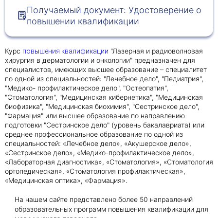
Получаемый документ: Удостоверение о
повышении квалификации
Получить консультацию
Приложите документы
Курс
"Лазерная и радиоволновая
повышения квалификации
Даю согласие на
обработку персональных
хирургия в дерматологии и онкологии" предназначен для
и
данных
e-mail рассылку
специалистов, имеющих высшее образование – специалитет
по одной из специальностей: "Лечебное дело", "Педиатрия",
Приложите документы
Получить консультацию
"Медико- профилактическое дело", "Остеопатия",
"Стоматология", "Медицинская кибернетика", "Медицинская
биофизика", "Медицинская биохимия", "Сестринское дело",
"Фармация" или высшее образование по направлению
Даю согласие на
обработку персональных
Получить консультацию
подготовки "Сестринское дело" (уровень бакалавриата) или
и
данных
e-mail рассылку
среднее профессиональное образование по одной из
специальностей: «Лечебное дело», «Акушерское дело»,
«Сестринское дело», «Медико-профилактическое дело»,
Даю согласие на
обработку персональных
«Лабораторная диагностика», «Стоматология», «Стоматология
и
данных
e-mail рассылку
ортопедическая», «Стоматология профилактическая»,
«Медицинская оптика», «Фармация».
На нашем сайте представлено более 50 направлений
образовательных программ повышения квалификации для