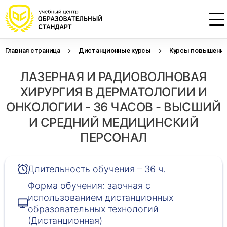
Главная страница
Дистанционные курсы
Курсы повышения 
Проконсультируем по НМО с
Подать заявку на обучение
Откликнуться на резюме
ЛАЗЕРНАЯ И РАДИОВОЛНОВАЯ
начислением баллов 14 ЗЕТ
Оставьте свои данные, наши специалисты
Оставьте свои данные, наши специалисты
свяжутся с Вами
свяжутся с Вами
ХИРУРГИЯ В ДЕРМАТОЛОГИИ И
Оставьте свои данные, наши специалисты
проконсультируют Вас
ОНКОЛОГИИ - 36 ЧАСОВ - ВЫСШИЙ
И СРЕДНИЙ МЕДИЦИНСКИЙ
ПЕРСОНАЛ
Длительность обучения – 36 ч.
Форма обучения: заочная с
использованием дистанционных
образовательных технологий
(Дистанционная)