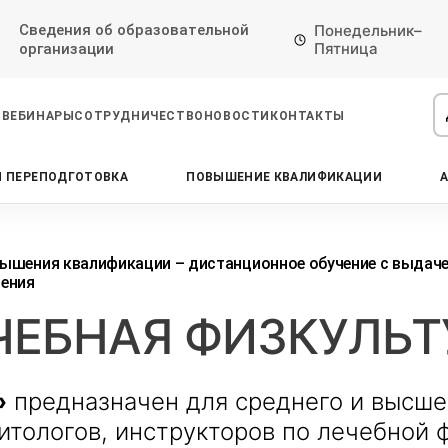
Сведения об образовательной
Понедельник–
Пятница
организации
ВЕБИНАРЫ
СОТРУДНИЧЕСТВО
НОВОСТИ
КОНТАКТЫ
 ПЕРЕПОДГОТОВКА
ПОВЫШЕНИЕ КВАЛИФИКАЦИИ
Проконсультируем по НМО с
Подать заявку на обучение
Откликнуться на резюме
начислением баллов 14 ЗЕТ
Оставьте свои данные, наши специалисты
Оставьте свои данные, наши специалисты
свяжутся с Вами
свяжутся с Вами
Оставьте свои данные, наши специалисты
ышения квалификации – дистанционное обучение с выдач
проконсультируют Вас
ения
ЧЕБНАЯ ФИЗКУЛЬТ
»
предназначен для среднего и высше
итологов, инструкторов по лечебной ф