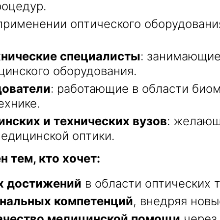
роцедур.
 применении оптического оборудован
хнические специалисты
: занимающие
цинского оборудования.
дователи
: работающие в области био
ехнике.
нских и технических вузов
: желающ
медицинской оптики.
 тем, кто хочет:
их достижений
в области оптических 
ональных компетенций
, внедряя нов
ачество медицинской помощи
через 