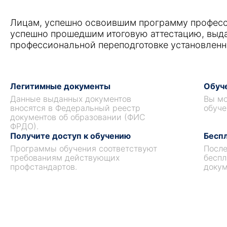
Лицам, успешно освоившим программу професс
успешно прошедшим итоговую аттестацию, выд
профессиональной переподготовке установленн
Легитимные документы
Обуче
Данные выданных документов
Вы мо
вносятся в Федеральный реестр
обуче
документов об образовании (ФИС
ФРДО).
Получите доступ к обучению
Беспл
Программы обучения соответствуют
После
требованиям действующих
беспл
профстандартов.
докум