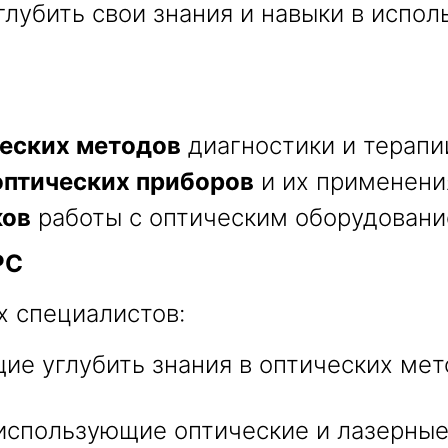
лубить свои знания и навыки в испол
Получить консультацию
еских методов
диагностики и терапи
Приложите документы
оптических приборов
и их применени
Даю согласие на
обработку персональных
и
данных
e-mail рассылку
ков
работы с оптическим оборудовани
Приложите документы
Получить консультацию
РС
х специалистов:
Даю согласие на
обработку персональных
Получить консультацию
и
данных
e-mail рассылку
ие углубить знания в оптических мет
Даю согласие на
обработку персональных
и
данных
e-mail рассылку
 использующие оптические и лазерные