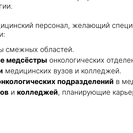
гии.
дицинский персонал, желающий специ
и:
ы смежных областей.
ые медсёстры
онкологических отделе
и
медицинских вузов и колледжей.
онкологических подразделений
в ме
зов
и
колледжей
, планирующие карье