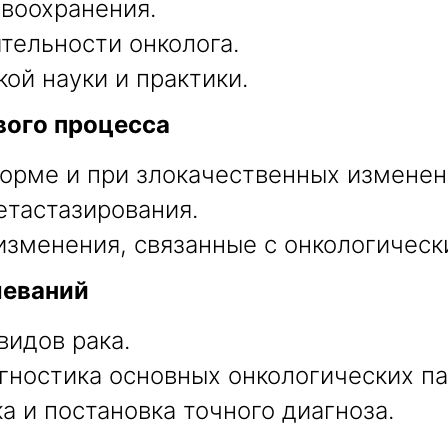
авоохранения.
тельности онколога.
ой науки и практики.
вого процесса
норме и при злокачественных изменен
етастазирования.
изменения, связанные с онкологичес
леваний
видов рака.
гностика основных онкологических па
 и постановка точного диагноза.