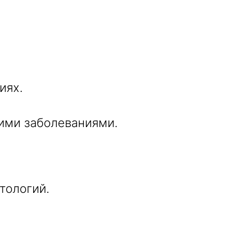
иях.
кими заболеваниями.
тологий.