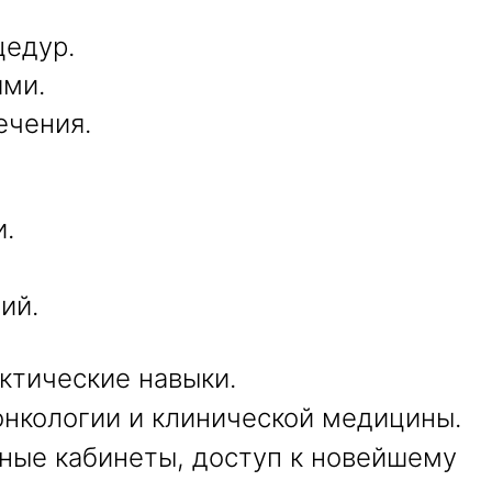
цедур.
ями.
ечения.
и.
ий.
ктические навыки.
онкологии и клинической медицины.
бные кабинеты, доступ к новейшему