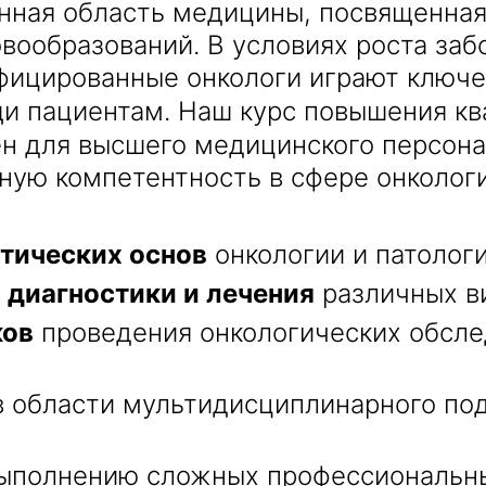
нная область медицины, посвященная
вообразований. В условиях роста заб
фицированные онкологи играют ключе
и пациентам. Наш курс повышения к
Получить консультацию
н для высшего медицинского персона
ную компетентность в сфере онкологи
Приложите документы
Даю согласие на
обработку персональных
и
данных
e-mail рассылку
тических основ
онкологии и патолог
Приложите документы
Получить консультацию
 диагностики и лечения
различных ви
ков
проведения онкологических обсле
Даю согласие на
обработку персональных
Получить консультацию
и
данных
e-mail рассылку
 области мультидисциплинарного под
Даю согласие на
обработку персональных
и
данных
e-mail рассылку
ыполнению сложных профессиональны