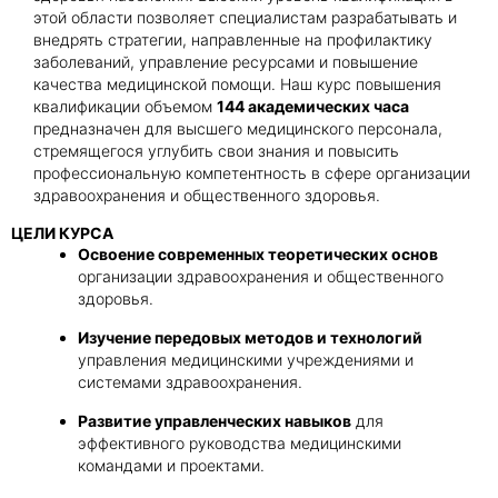
этой области позволяет специалистам разрабатывать и
внедрять стратегии, направленные на профилактику
Получить консультацию
заболеваний, управление ресурсами и повышение
качества медицинской помощи. Наш курс повышения
Приложите документы
квалификации объемом
144 академических часа
предназначен для высшего медицинского персонала,
Даю согласие на
обработку персональных
стремящегося углубить свои знания и повысить
и
данных
e-mail рассылку
профессиональную компетентность в сфере организации
Приложите документы
Получить консультацию
здравоохранения и общественного здоровья.
ЦЕЛИ КУРСА
Освоение современных теоретических основ
Даю согласие на
обработку персональных
организации здравоохранения и общественного
Получить консультацию
и
данных
e-mail рассылку
здоровья.
Изучение передовых методов и технологий
Даю согласие на
обработку персональных
управления медицинскими учреждениями и
и
данных
e-mail рассылку
системами здравоохранения.
Развитие управленческих навыков
для
эффективного руководства медицинскими
командами и проектами.