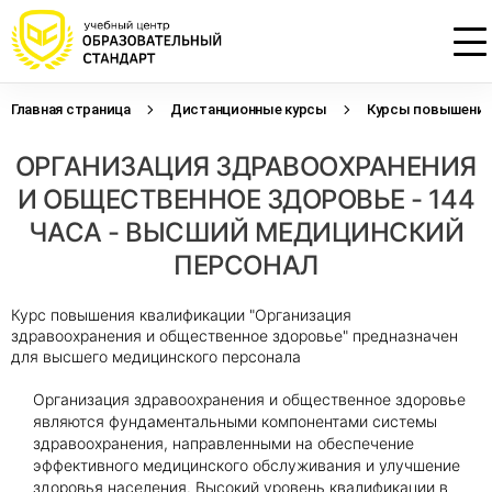
Главная страница
Дистанционные курсы
Курсы повышения 
Проконсультируем по НМО с
Подать заявку на обучение
Откликнуться на резюме
ОРГАНИЗАЦИЯ ЗДРАВООХРАНЕНИЯ
начислением баллов 14 ЗЕТ
Оставьте свои данные, наши специалисты
Оставьте свои данные, наши специалисты
свяжутся с Вами
свяжутся с Вами
И ОБЩЕСТВЕННОЕ ЗДОРОВЬЕ - 144
Оставьте свои данные, наши специалисты
проконсультируют Вас
ЧАСА - ВЫСШИЙ МЕДИЦИНСКИЙ
ПЕРСОНАЛ
Курс повышения квалификации "Организация
здравоохранения и общественное здоровье" предназначен
для высшего медицинского персонала
Организация здравоохранения и общественное здоровье
являются фундаментальными компонентами системы
здравоохранения, направленными на обеспечение
эффективного медицинского обслуживания и улучшение
здоровья населения. Высокий уровень квалификации в