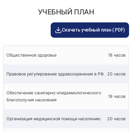
Экономика, финансирование и планирование
компьютерное тестирование. Тест направлен на
Обучение проходит полностью дистанционно.
здравоохранения - 20 часов
проверку теоретической и практической базы
График обсуждается с каждым слушателем в
УЧЕБНЫЙ ПЛАН
Управление качеством медицинской помощи,
процесса.
индивидуальном порядке.
мониторинг и оценка - 20 часов
Нормативная документация - 18 часов
Скачать учебный план (.PDF)
Итоговая аттестация проводится в форме
тестирования.
Общественное здоровье
18 часов
Правовое регулирование здравоохранения в РФ
20 часов
Обеспечение санитарно-эпидемиологического
18 часов
благополучия населения
Организация медицинской помощи населению
20 часов