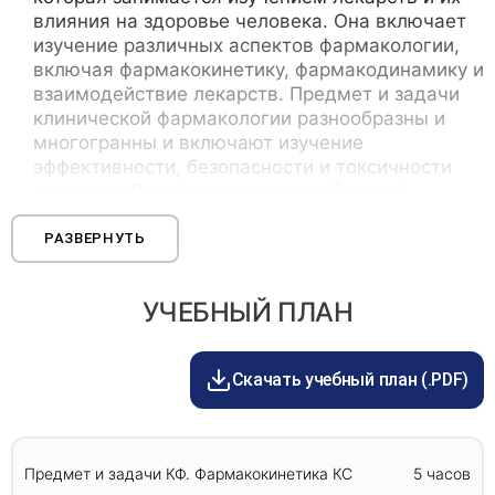
НМО.
специальности Терапия или Педиатрия. Общая
влияния на здоровье человека. Она включает
врачебная практика(семейная медицина).
изучение различных аспектов фармакологии,
включая фармакокинетику, фармакодинамику и
взаимодействие лекарств. Предмет и задачи
клинической фармакологии разнообразны и
многогранны и включают изучение
эффективности, безопасности и токсичности
лекарств. Одной из ключевых областей
клинической фармакологии является изучение
фармакокинетики. Это относится к тому, как
РАЗВЕРНУТЬ
лекарства всасываются, распределяются,
метаболизируются и выводятся из организма.
УЧЕБНЫЙ ПЛАН
Фармакодинамика ЛС
Скачать учебный план (.PDF)
Фармакодинамика лекарств - это изучение
того, как лекарства взаимодействуют с
организмом для получения терапевтического
Предмет и задачи КФ. Фармакокинетика КС
5 часов
эффекта. Она включает в себя понимание