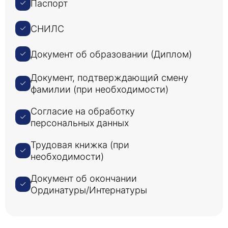
Паспорт
СНИЛС
Побочные действия ЛС
Побочные эффекты лекарств - это
Документ об образовании (Диплом)
непреднамеренные или нежелательные
эффекты, которые возникают в результате
Документ, подтверждающий смену
применения лекарства. Они могут
фамилии (при необходимости)
варьироваться от легких симптомов, таких как
тошнота и головная боль, до более серьезных
Согласие на обработку
проблем со здоровьем, таких как повреждение
персональных данных
печени или даже смерть. Побочные эффекты
лекарств могут быть вызваны различными
Трудовая книжка (при
факторами, включая тип лекарства, дозировку
необходимости)
и общее состояние здоровья человека.
Документ об окончании
Ординатуры/Интернатуры
Особенности применения ЛС у беременных, кормящих
детей, пожилых пациентов
Особенности применения лекарственных средств у
беременных женщин включают такие аспекты, как