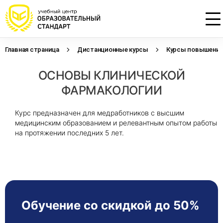
Главная страница
Дистанционные курсы
Курсы повышения 
Проконсультируем по НМО с
Подать заявку на обучение
Откликнуться на резюме
ОСНОВЫ КЛИНИЧЕСКОЙ
начислением баллов 14 ЗЕТ
Оставьте свои данные, наши специалисты
Оставьте свои данные, наши специалисты
свяжутся с Вами
свяжутся с Вами
ФАРМАКОЛОГИИ
Оставьте свои данные, наши специалисты
проконсультируют Вас
Курс предназначен для медработников с высшим
медицинским образованием и релевантным опытом работы
на протяжении последних 5 лет.
Обучение со скидкой до 50%