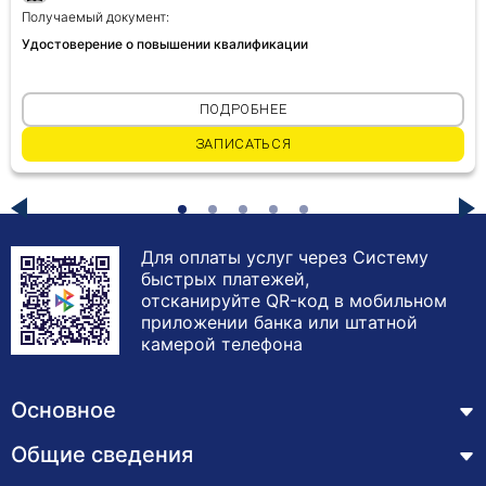
Получаемый документ:
противодиабетических препаратов - это
сложная область, которая занимается
Удостоверение о повышении квалификации
изучением фармакологических свойств
препаратов, используемых для лечения
ПОДРОБНЕЕ
диабета. Противодиабетические препараты
используются для лечения диабета путем
ЗАПИСАТЬСЯ
регулирования уровня глюкозы в крови и
улучшения чувствительности к инсулину.
Различные противодиабетические препараты
имеют разные механизмы действия,
Для оплаты услуг через Систему
фармакокинетику и фармакодинамику.
быстрых платежей,
Некоторые распространенные классы
отсканируйте QR-код в мобильном
противодиабетических препаратов включают
приложении банка или штатной
бигуаниды, сульфонилмочевины, меглитиниды,
камерой телефона
тиазолидиндионы и ингибиторы
дипептидилпептидазы-4.
Основное
Общие сведения
Курсы