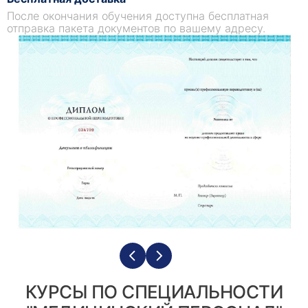
применение информационных технологий в
После окончания обучения доступна бесплатная
здравоохранении для улучшения результатов
отправка пакета документов по вашему адресу.
лечения пациентов и снижения затрат.
Основные принципы апробации ЛС
Основные принципы апробации лекарственных
средств - это руководящие принципы,
которыми руководствуются регуляторные
органы при утверждении лекарственных
средств. Эти принципы обеспечивают
безопасность, эффективность и высокое
качество лекарств до того, как они станут
доступными для населения. Одобрение
лекарств включает в себя серию строгих
тестов и оценок для определения
эффективности, безопасности и качества
препарата.
КУРСЫ ПО СПЕЦИАЛЬНОСТИ