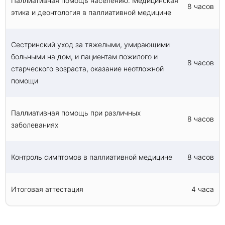
Паллиативная помощь населению. Медицинская
Сестринский уход за тяжелыми, умирающими
8 часов
этика и деонтология в паллиативной медицине
пациентами требует специальных знаний и
навыков для обеспечения наилучшего ухода за
пациентами и их семьями в это трудное время.
Сестринский уход за тяжелыми, умирающими
Очень важно обеспечить пациентам уход
больными на дом, и пациентам пожилого и
самого высокого качества, чтобы облегчить их
8 часов
боль и страдания, тем самым обеспечивая
старческого возраста, оказание неотложной
комфорт и достоинство в последние дни их
помощи
жизни. Сестринский уход за тяжелыми
умирающими пациентами включает в себя
лечение симптомов, оказание эмоциональной
Паллиативная помощь при различных
8 часов
поддержки и координацию ухода с другими
заболеваниях
медицинскими работниками.
Контроль симптомов в паллиативной медицине
8 часов
Паллиативная помощь при различных заболеваниях
Паллиативное лечение - это подход,
Итоговая аттестация
4 часа
направленный на улучшение качества жизни
пациентов, страдающих серьезными или
ограничивающими жизнь заболеваниями. Это
вид ухода, который предоставляется наряду с