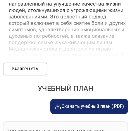
направленный на улучшение качества жизни
людей, столкнувшихся с угрожающими жизни
заболеваниями. Это целостный подход,
который включает в себя снятие боли и других
симптомов, удовлетворение эмоциональных и
духовных потребностей, а также оказание
поддержки семье и ухаживающим лицам.
Медицинская этика и деонтология играют
важнейшую роль в паллиативной медицине. В
паллиативной медицине этические вопросы
могут возникать в таких областях, как принятие
РАЗВЕРНУТЬ
решения об окончании жизни, обезболивание,
отказ от лечения или его прекращение.
УЧЕБНЫЙ ПЛАН
Сестринский уход за тяжелыми, умирающими
Скачать учебный план (.PDF)
больными на дом, и пациентам пожилого и
старческого возраста, оказание неотложной
помощи