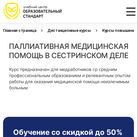
Главная страница
Дистанционные курсы
Курсы повышения 
Проконсультируем по НМО с
Подать заявку на обучение
Откликнуться на резюме
ПАЛЛИАТИВНАЯ МЕДИЦИНСКАЯ
начислением баллов 14 ЗЕТ
Оставьте свои данные, наши специалисты
Оставьте свои данные, наши специалисты
свяжутся с Вами
свяжутся с Вами
ПОМОЩЬ В СЕСТРИНСКОМ ДЕЛЕ
Оставьте свои данные, наши специалисты
проконсультируют Вас
Курс предназначен для медработников ср средним
профессиональным образованием и релевантным опытом
работы для оказания медицинской помощи неизлечимым
больным.
Обучение со скидкой до 50%