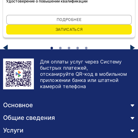
Удостоверение о повышении квалификации
ПОДРОБНЕЕ
ЗАПИСАТЬСЯ
Для оплаты услуг через Систему
быстрых платежей,
отсканируйте QR-код в мобильном
приложении банка или штатной
камерой телефона
Основное
Общие сведения
Курсы
Лицензия
Услуги
Основные сведения