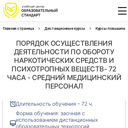
Главная страница
Дистанционные курсы
Курсы повышения 
Проконсультируем по НМО с
Подать заявку на обучение
Откликнуться на резюме
ПОРЯДОК ОСУЩЕСТВЛЕНИЯ
начислением баллов 14 ЗЕТ
Оставьте свои данные, наши специалисты
Оставьте свои данные, наши специалисты
свяжутся с Вами
свяжутся с Вами
ДЕЯТЕЛЬНОСТИ ПО ОБОРОТУ
Оставьте свои данные, наши специалисты
проконсультируют Вас
НАРКОТИЧЕСКИХ СРЕДСТВ И
ПСИХОТРОПНЫХ ВЕЩЕСТВ- 72
ЧАСА - СРЕДНИЙ МЕДИЦИНСКИЙ
ПЕРСОНАЛ
Длительность обучения – 72 ч.
Форма обучения: заочная с
использованием дистанционных
образовательных технологий