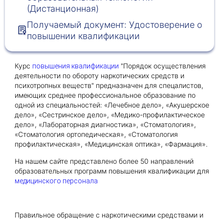
(Дистанционная)
Получаемый документ: Удостоверение о
Получить консультацию
повышении квалификации
Приложите документы
Даю согласие на
обработку персональных
Курс
"Порядок осуществления
повышения квалификации
и
данных
e-mail рассылку
деятельности по обороту наркотических средств и
Приложите документы
психотропных веществ" предназначен для спецалистов,
Получить консультацию
имеющих среднее профессиональное образование по
одной из специальностей: «Лечебное дело», «Акушерское
дело», «Сестринское дело», «Медико-профилактическое
Даю согласие на
обработку персональных
Получить консультацию
дело», «Лабораторная диагностика», «Стоматология»,
и
данных
e-mail рассылку
«Стоматология ортопедическая», «Стоматология
профилактическая», «Медицинская оптика», «Фармация».
Даю согласие на
обработку персональных
На нашем сайте представлено более 50 направлений
и
данных
e-mail рассылку
образовательных программ повышения квалификации для
медицинского персонала
Правильное обращение с наркотическими средствами и