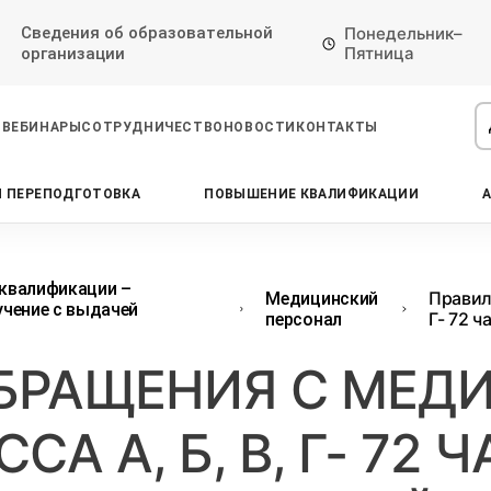
Сведения об образовательной
Понедельник–
Пятница
организации
ВЕБИНАРЫ
СОТРУДНИЧЕСТВО
НОВОСТИ
КОНТАКТЫ
 ПЕРЕПОДГОТОВКА
ПОВЫШЕНИЕ КВАЛИФИКАЦИИ
Проконсультируем по НМО с
Подать заявку на обучение
Откликнуться на резюме
начислением баллов 14 ЗЕТ
Оставьте свои данные, наши специалисты
Оставьте свои данные, наши специалисты
свяжутся с Вами
свяжутся с Вами
Оставьте свои данные, наши специалисты
квалификации –
Правил
Медицинский
проконсультируют Вас
чение с выдачей
Г- 72 
персонал
ОБРАЩЕНИЯ С МЕД
А А, Б, В, Г- 72 