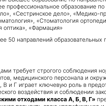
нее профессиональное образование по
ло», «Сестринское дело», «Медико-п
оматология», «Стоматология ортопеди
я оптика», «Фармация»
лее 50 направлений образовательных
ми требует строгого соблюдения нор
нтов, медицинского персонала и окр
Б, В и Г играет ключевую роль в пре
ского воздействия и соблюдении зак
ими отходами класса А, Б, В, Г»
пре