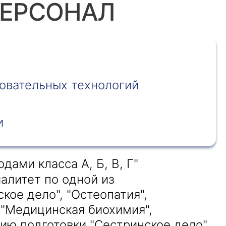
ПЕРСОНАЛ
овательных технологий
и
ами класса А, Б, В, Г"
алитет по одной из
кое дело", "Остеопатия",
 "Медицинская биохимия",
нию подготовки "Сестринское дело"