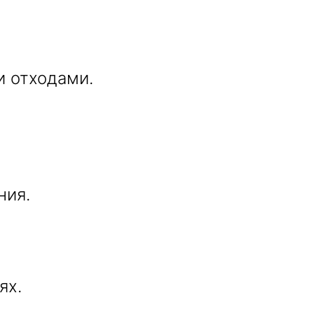
и отходами.
ния.
ях.