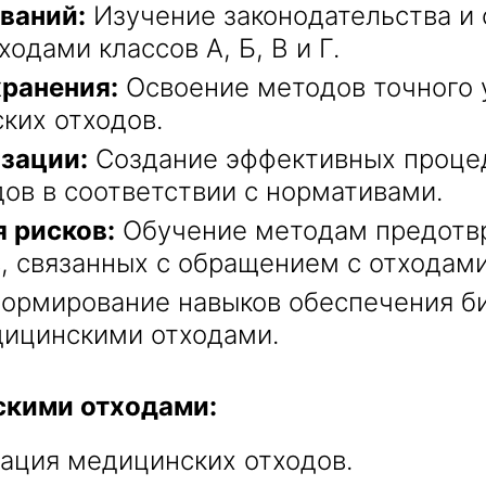
ваний:
Изучение законодательства и 
дами классов А, Б, В и Г.
хранения:
Освоение методов точного у
ких отходов.
зации:
Создание эффективных процед
ов в соответствии с нормативами.
 рисков:
Обучение методам предотв
, связанных с обращением с отходами
ормирование навыков обеспечения би
дицинскими отходами.
скими отходами:
ация медицинских отходов.