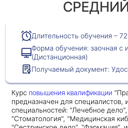
СРЕДНИЙ
Длительность обучения – 72
Форма обучения: заочная с
(Дистанционная)
Получаемый документ: Удос
Курс
"Пра
повышения квалификации
предназначен для специалистов, 
специальностей: "Лечебное дело",
"Стоматология", "Медицинская киб
"Сестринское дело", "Фармация",