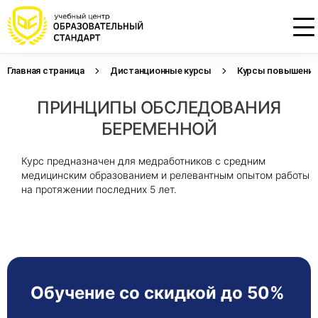
Главная страница
Дистанционные курсы
Курсы повышения 
Проконсультируем по НМО с
Подать заявку на обучение
Откликнуться на резюме
ПРИНЦИПЫ ОБСЛЕДОВАНИЯ
начислением баллов 14 ЗЕТ
Оставьте свои данные, наши специалисты
Оставьте свои данные, наши специалисты
свяжутся с Вами
свяжутся с Вами
БЕРЕМЕННОЙ
Оставьте свои данные, наши специалисты
проконсультируют Вас
Курс предназначен для медработников с средним
медицинским образованием и релевантным опытом работы
на протяжении последних 5 лет.
Обучение со скидкой до 50%