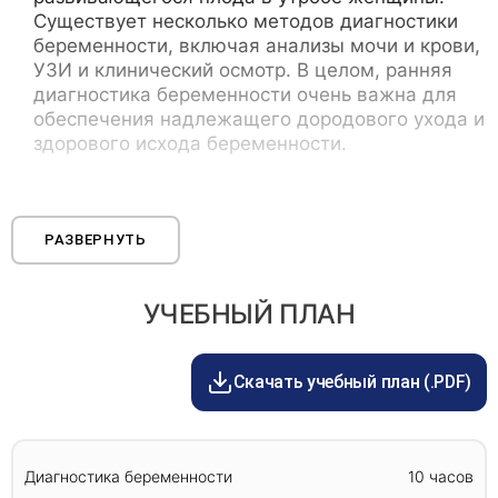
Существует несколько методов диагностики
беременности, включая анализы мочи и крови,
УЗИ и клинический осмотр. В целом, ранняя
диагностика беременности очень важна для
обеспечения надлежащего дородового ухода и
здорового исхода беременности.
Сестринский процесс при диспансерном наблюдении за
беременными методы исследования в акушерстве
РАЗВЕРНУТЬ
Сестринский процесс при диспансерном
наблюдении за беременными женщинами
УЧЕБНЫЙ ПЛАН
является жизненно важным аспектом
акушерской помощи. Он включает в себя
систематический подход к оценке,
Скачать учебный план (.PDF)
планированию, осуществлению и анализу
ухода, предоставляемого беременным
женщинам в диспансере. Процесс начинается
с тщательной оценки истории болезни
Диагностика беременности
10 часов
пациента, физического обследования и