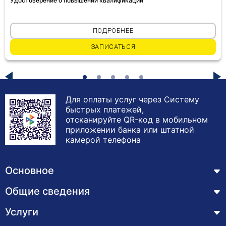
Удостоверение о повышении квалификации
ПОДРОБНЕЕ
ЗАПИСАТЬСЯ
Для оплаты услуг через Систему
быстрых платежей,
отсканируйте QR-код в мобильном
приложении банка или штатной
камерой телефона
Основное
Общие сведения
Курсы
Лицензия
Услуги
Основные сведения