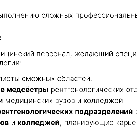
ыполнению сложных профессиональны
С
дицинский персонал, желающий специ
логии:
листы смежных областей.
ые медсёстры
рентгенологических от
и
медицинских вузов и колледжей.
рентгенологических подразделений
зов
и
колледжей
, планирующие карье