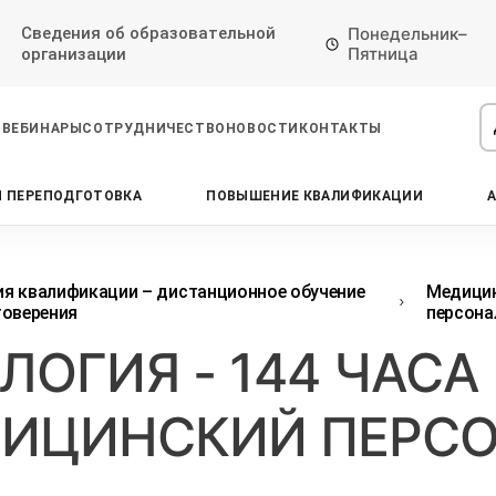
Сведения об образовательной
Понедельник–
Пятница
организации
ВЕБИНАРЫ
СОТРУДНИЧЕСТВО
НОВОСТИ
КОНТАКТЫ
 ПЕРЕПОДГОТОВКА
ПОВЫШЕНИЕ КВАЛИФИКАЦИИ
Проконсультируем по НМО с
Подать заявку на обучение
Откликнуться на резюме
начислением баллов 14 ЗЕТ
Оставьте свои данные, наши специалисты
Оставьте свои данные, наши специалисты
свяжутся с Вами
свяжутся с Вами
Оставьте свои данные, наши специалисты
я квалификации – дистанционное обучение
Медици
проконсультируют Вас
товерения
персона
ЛОГИЯ - 144 ЧАСА
ИЦИНСКИЙ ПЕРС