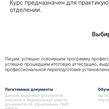
Курс предназначен для практику
отделении.
Выбир
Лицам, успешно освоившим программу професс
успешно прошедшим итоговую аттестацию, выд
профессиональной переподготовке установленн
Легитимные документы
Обуче
Данные выданных документов
Вы мо
вносятся в Федеральный реестр
обуче
документов об образовании (ФИС
ФРДО).