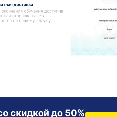
атная доставка
 окончания обучения доступна
атная отправка пакета
ентов по вашему адресу.
со скидкой до 50%