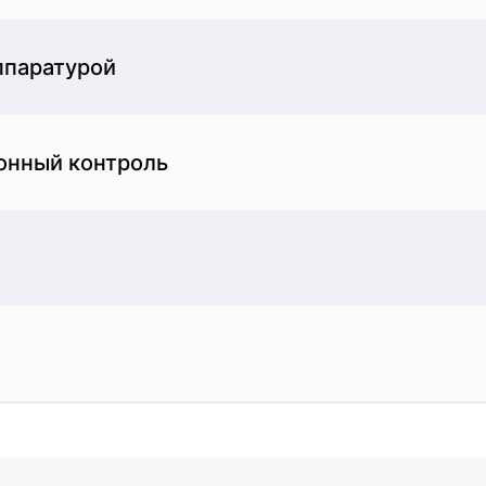
о назначения
лий - это важный процесс, обеспечивающий безопа
ппаратурой
ение или уничтожение всех форм микробной жизни, 
измов до уровня, который считается безопасным для
онный контроль
предотвращении распространения инфекций и забо
и имеет огромное значение для обеспечения безопа
рилизации критически важного медицинского оборуд
оответствии с самыми высокими стандартами. Регул
 эффективного функционирования. Контроль оборудо