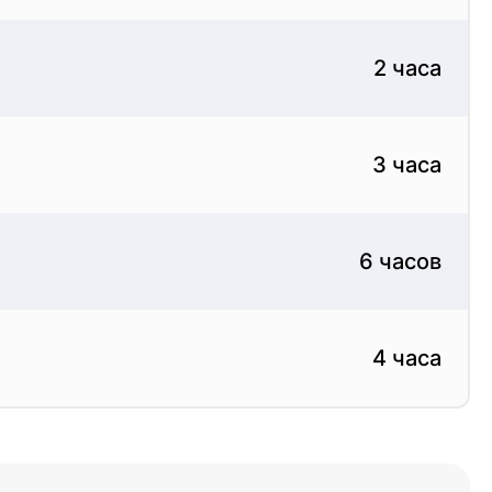
сность и эффективность медицинского
2 часа
включая бактерии, вирусы и грибки. Дезинфекция
 контакта с человеком. И стерилизация, и
3 часа
леваний в медицинских учреждениях.
6 часов
сности и благополучия пациентов и медицинских
4 часа
ования, включая хирургические инструменты, и
ярный контроль и тестирование этих машин
вания для КСО и стерилизации включает в себя