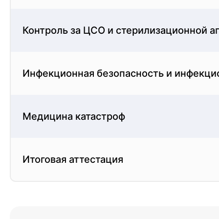
Стерилизация и дезинфекция изделий медицинског
Стерилизация и дезинфекция медицинских изде
Контроль за ЦСО и стерилизационной а
оборудования. Стерилизация - это полное удал
- это процесс снижения количества микроорган
Инфекционная безопасность и инфекци
дезинфекция являются важнейшими этапами в 
Медицина катастроф
Контроль за ЦСО и стерилизационной аппаратурой
Контроль оборудования для ЦСО и стерилизаци
Итоговая аттестация
работников. Эти машины используются для сте
должны обслуживаться и контролироваться в с
необходимы для обеспечения их правильного и