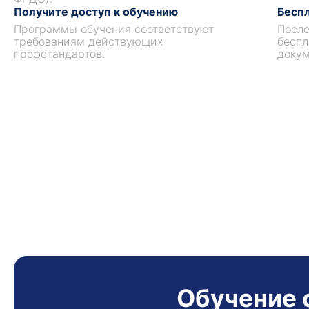
Получите доступ к обучению
Беспл
Программы обучения соответствуют
После
требованиям действующих
беспл
профстандартов.
докум
Обучение 