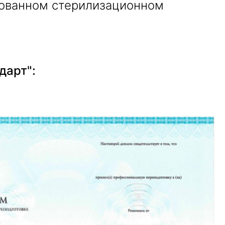
зованном стерилизационном
дарт":