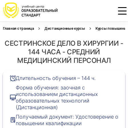
Главная страница
Дистанционные курсы
Курсы повышения 
Проконсультируем по НМО с
Подать заявку на обучение
Откликнуться на резюме
СЕСТРИНСКОЕ ДЕЛО В ХИРУРГИИ -
начислением баллов 14 ЗЕТ
Оставьте свои данные, наши специалисты
Оставьте свои данные, наши специалисты
свяжутся с Вами
свяжутся с Вами
144 ЧАСА - СРЕДНИЙ
Оставьте свои данные, наши специалисты
проконсультируют Вас
МЕДИЦИНСКИЙ ПЕРСОНАЛ
Длительность обучения – 144 ч.
Форма обучения: заочная с
использованием дистанционных
образовательных технологий
(Дистанционная)
Получаемый документ: Удостоверение о
повышении квалификации