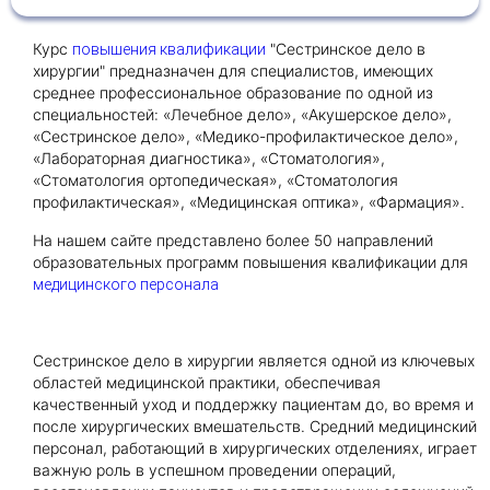
Курс
"Сестринское дело в
повышения квалификации
Получить консультацию
хирургии" предназначен для специалистов, имеющих
среднее профессиональное образование по одной из
Приложите документы
специальностей: «Лечебное дело», «Акушерское дело»,
Даю согласие на
обработку персональных
«Сестринское дело», «Медико-профилактическое дело»,
и
данных
e-mail рассылку
«Лабораторная диагностика», «Стоматология»,
«Стоматология ортопедическая», «Стоматология
Приложите документы
Получить консультацию
профилактическая», «Медицинская оптика», «Фармация».
На нашем сайте представлено более 50 направлений
образовательных программ повышения квалификации для
Даю согласие на
обработку персональных
Получить консультацию
медицинского персонала
и
данных
e-mail рассылку
Даю согласие на
обработку персональных
Сестринское дело в хирургии является одной из ключевых
и
данных
e-mail рассылку
областей медицинской практики, обеспечивая
качественный уход и поддержку пациентам до, во время и
после хирургических вмешательств. Средний медицинский
персонал, работающий в хирургических отделениях, играет
важную роль в успешном проведении операций,