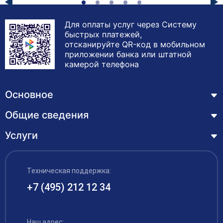
Для оплаты услуг через Систему
быстрых платежей,
отсканируйте QR-код в мобильном
приложении банка или штатной
камерой телефона
Основное
Общие сведения
Курсы
Лицензия
Услуги
Основные сведения
Обучающимся
Структура и органы управления образовательной
Профессиональная переподготовка
организацией
ЦЗН
Техническая поддержка:
Курсы повышения квалификации – дистанционное
Документы
обучение с выдачей удостоверения
+7 (495) 212 12 34
Акции
Образование
Охрана труда
Наши выпускники
Руководство и педагогический состав
Рабочие специальности
Наш адрес: