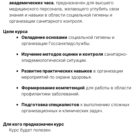
академических часа
, предназначен для высшего
медицинского персонала, желающего углубить свои
знания и навыки в области социальной гигиены и
Получить консультацию
организации санитарного контроля.
Приложите документы
Цели курса
Даю согласие на
обработку персональных
Овладение основами
социальной гигиены и
и
данных
e-mail рассылку
организации Госсанэпидслужбы.
Приложите документы
Получить консультацию
Изучение методов оценки и контроля
санитарно-
эпидемиологической ситуации.
Развитие практических навыков
в организации
Даю согласие на
обработку персональных
мероприятий по охране здоровья.
Получить консультацию
и
данных
e-mail рассылку
Формирование компетенций
для работы в области
профилактики заболеваний.
Даю согласие на
обработку персональных
и
данных
e-mail рассылку
Подготовка специалистов
к выполнению сложных
организационных и клинических задач.
Для кого предназначен курс
Курс будет полезен: