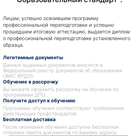
Лицам, успешно освоившим программу
профессиональной переподготовки и успешно
прошедшим итоговую аттестацию, выдается диплом
о профессиональной переподготовке установленного
образца.
Легитимные документы
Данные выданных документов вносятся в
Федеральный реестр документов об образовании
(ФИС ФРДО).
Обучение в рассрочку
Вы можете оформить рассрочку на обучение по
программам ДПО.
Получите доступ к обучению
Программы обучения соответствуют требованиям
действующих профстандартов.
Бесплатная доставка
После окончания обучения доступна бесплатная
отправка пакета документов по вашему адресу.