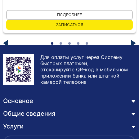
ПОДРОБНЕЕ
ЗАПИСАТЬСЯ
Для оплаты услуг через Систему
быстрых платежей,
отсканируйте QR-код в мобильном
приложении банка или штатной
камерой телефона
Основное
Общие сведения
Курсы
Лицензия
Услуги
Основные сведения
Обучающимся
Структура и органы управления образовательной
Профессиональная переподготовка