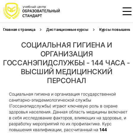
Главная страница
Дистанционные курсы
Курсы повышения 
Проконсультируем по НМО с
Подать заявку на обучение
Откликнуться на резюме
СОЦИАЛЬНАЯ ГИГИЕНА И
начислением баллов 14 ЗЕТ
Оставьте свои данные, наши специалисты
Оставьте свои данные, наши специалисты
свяжутся с Вами
свяжутся с Вами
ОРГАНИЗАЦИЯ
Оставьте свои данные, наши специалисты
проконсультируют Вас
ГОССАНЭПИДСЛУЖБЫ - 144 ЧАСА -
ВЫСШИЙ МЕДИЦИНСКИЙ
ПЕРСОНАЛ
Социальная гигиена и организация государственной
санитарно-эпидемиологической службы
(Госсанэпидслужбы) играют ключевую роль в охране
здоровья населения. Данная область медицины включает
в себя исследование факторов, влияющих на здоровье, и
разработку мероприятий по их профилактике. Курс
повышения квалификации, рассчитанный на
144