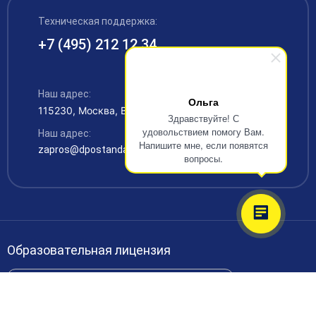
организацией
ЦЗН
Техническая поддержка:
Курсы повышения квалификации – дистанционное
Документы
обучение с выдачей удостоверения
+7 (495) 212 12 34
Акции
Образование
Охрана труда
Наши выпускники
Руководство и педагогический состав
Рабочие специальности
Наш адрес:
Контакты
Ольга
115230, Москва, Варшавское шоссе 42
Материально-техническое обеспечение
Аккредитация
Здравствуйте! С
удовольствием помогу Вам.
Наш адрес:
Платные образовательные услуги
Напишите мне, если появятся
zapros@dpostandart.ru
вопросы.
Финансово-хозяйственная деятельность
Вакансии
Международное сотрудничество
Доступная среда
Образовательная лицензия
Доставка и оплата
Проверить лицензию