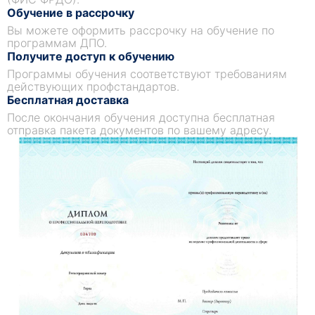
Обучение в рассрочку
Материалы, применяемые в ортопедической стоматологии
Вы можете оформить рассрочку на обучение по
программам ДПО.
Материалы, используемые в ортопедической
Получите доступ к обучению
стоматологии, играют важную роль в
Программы обучения соответствуют требованиям
достижении оптимальных результатов для
действующих профстандартов.
пациентов. Стоматологи-ортопеды используют
Бесплатная доставка
различные материалы, такие как металлы,
После окончания обучения доступна бесплатная
керамика и полимеры, для создания
отправка пакета документов по вашему адресу.
ортодонтических аппаратов и устройств. Такие
металлы, как нержавеющая сталь и титан,
широко используются в ортопедической
стоматологии благодаря своей прочности и
долговечности.
Травмы и дефекты челюстно-лицевой
Травмы челюстно-лицевой области могут
привести к деформации лица, ухудшению
зрения, затруднению речи и приема пищи.
Кроме того, дефекты челюстно-лицевой