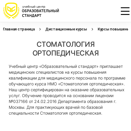
Главная страница
Дистанционные курсы
Курсы повышения 
Проконсультируем по НМО с
Подать заявку на обучение
Откликнуться на резюме
СТОМАТОЛОГИЯ
начислением баллов 14 ЗЕТ
Оставьте свои данные, наши специалисты
Оставьте свои данные, наши специалисты
свяжутся с Вами
свяжутся с Вами
ОРТОПЕДИЧЕСКАЯ
Оставьте свои данные, наши специалисты
проконсультируют Вас
Учебный центр «Образовательный стандарт» приглашает
медицинских специалистов на курсы повышения
квалификации для медицинского персонала по программе
обучающего курса НМО «Стоматология ортопедическая».
Наш центр сертифицирован на оказание образовательных
услуг. Обучение проводится на основании лицензии
№037166 от 24.02.2016 Департамента образования г.
Москвы. Для практикующих врачей по базовой
специальности Стоматология ортопедическая.