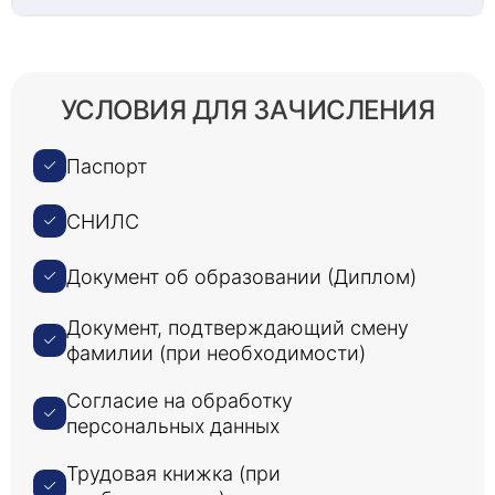
стоматологическим проблемам, таким как
потеря зубов, заболевания десен или даже
инфекции.
УСЛОВИЯ ДЛЯ ЗАЧИСЛЕНИЯ
Дефекты зубных рядов
Дефекты зубов могут варьироваться от
Паспорт
незначительных косметических проблем до
более серьезных функциональных проблем. Эти
СНИЛС
дефекты могут включать сколы или поломки
зубов, промежутки между зубами, изменение
цвета и даже отсутствие зубов. Если дефекты
Документ об образовании (Диплом)
зубов не лечить, они могут привести к более
серьезным стоматологическим проблемам,
Документ, подтверждающий смену
таким как кариес и заболевания десен.
фамилии (при необходимости)
Согласие на обработку
персональных данных
Болезни пародонта
Пародонтоз - это распространенное
Трудовая книжка (при
стоматологическое заболевание, которое