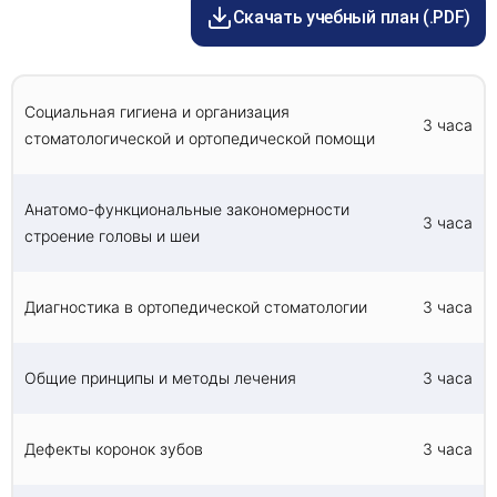
Анатомические схемы головы и шеи основаны
Скачать учебный план (.PDF)
на организации и расположении этих
компонентов. Эти схемы помогают нам
определить и понять функции различных
Социальная гигиена и организация
структур, присутствующих в области головы и
3 часа
шеи.
стоматологической и ортопедической помощи
Анатомо-функциональные закономерности
Диагностика в ортопедической стоматологии
3 часа
строение головы и шеи
Диагностика в ортопедической стоматологии
является важнейшим аспектом обеспечения
надлежащего лечения пациентов. Процесс
Диагностика в ортопедической стоматологии
3 часа
диагностики включает в себя тщательное
изучение истории болезни пациента,
физический осмотр и рентгенографическое
Общие принципы и методы лечения
3 часа
обследование, использование передовых
методов визуализации, таких как CBCT и MRI.
Дефекты коронок зубов
3 часа
Общие принципы и методы лечения