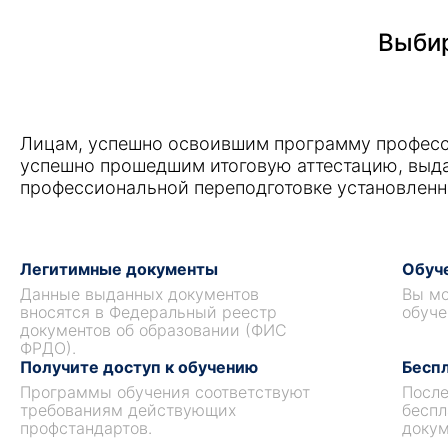
Выбир
Лицам, успешно освоившим программу професс
успешно прошедшим итоговую аттестацию, выд
профессиональной переподготовке установленн
Легитимные документы
Обуче
Данные выданных документов
Вы мо
вносятся в Федеральный реестр
обуче
документов об образовании (ФИС
ФРДО).
Получите доступ к обучению
Беспл
Программы обучения соответствуют
После
требованиям действующих
беспл
профстандартов.
докум