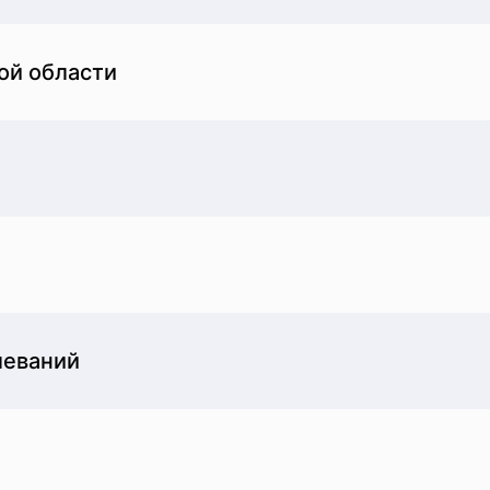
ой области
леваний