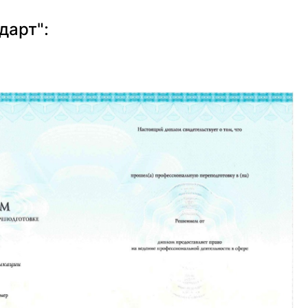
дарт":