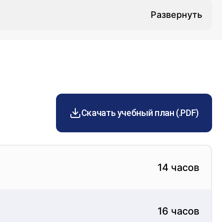
м порядке.
ской и практической базы процесса.
Скачать учебный план (.PDF)
14 часов
16 часов