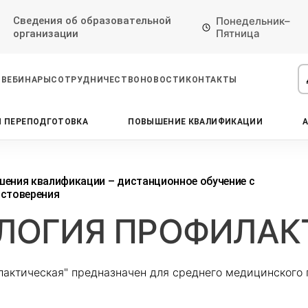
Сведения об образовательной
Понедельник–
Пятница
организации
ВЕБИНАРЫ
СОТРУДНИЧЕСТВО
НОВОСТИ
КОНТАКТЫ
 ПЕРЕПОДГОТОВКА
ПОВЫШЕНИЕ КВАЛИФИКАЦИИ
Проконсультируем по НМО с
Подать заявку на обучение
Откликнуться на резюме
начислением баллов 14 ЗЕТ
Оставьте свои данные, наши специалисты
Оставьте свои данные, наши специалисты
свяжутся с Вами
свяжутся с Вами
Оставьте свои данные, наши специалисты
ения квалификации – дистанционное обучение с
проконсультируют Вас
стоверения
ЛОГИЯ ПРОФИЛАК
актическая" предназначен для среднего медицинского 