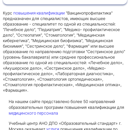
Курс
"Вакцинопрофилактика"
повышения квалификации
Получить консультацию
предназначен для специалистов, имеющих высшее
образование - специалитет по одной из специальностей:
Приложите документы
"Лечебное дело", "Педиатрия", "Медико- профилактическое
Даю согласие на
обработку персональных
дело", "Остеопатия", "Стоматология", "Медицинская
и
кибернетика", "Медицинская биофизика", "Медицинская
данных
e-mail рассылку
биохимия", "Сестринское дело", "Фармация" или высшее
Приложите документы
Получить консультацию
образование по направлению подготовки "Сестринское дело"
(уровень бакалавриата) или среднее профессиональное
образование по одной из специальностей: «Лечебное дело»,
«Акушерское дело», «Сестринское дело», «Медико-
Даю согласие на
обработку персональных
Получить консультацию
профилактическое дело», «Лабораторная диагностика»,
и
данных
e-mail рассылку
«Стоматология», «Стоматология ортопедическая»,
«Стоматология профилактическая», «Медицинская оптика»,
«Фармация».
Даю согласие на
обработку персональных
и
данных
e-mail рассылку
На нашем сайте представлено более 50 направлений
образовательных программ повышения квалификации для
медицинского персонала
Учебный центр АНО ДПО «Образовательный стандарт» г.
Москва оказывает
повышения квалификации по
услуги