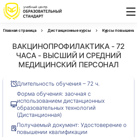
Главная страница
Дистанционные курсы
Курсы повышения 
Проконсультируем по НМО с
Подать заявку на обучение
Откликнуться на резюме
ВАКЦИНОПРОФИЛАКТИКА - 72
начислением баллов 14 ЗЕТ
Оставьте свои данные, наши специалисты
Оставьте свои данные, наши специалисты
свяжутся с Вами
свяжутся с Вами
ЧАСА - ВЫСШИЙ И СРЕДНИЙ
Оставьте свои данные, наши специалисты
проконсультируют Вас
МЕДИЦИНСКИЙ ПЕРСОНАЛ
Длительность обучения – 72 ч.
Форма обучения: заочная с
использованием дистанционных
образовательных технологий
(Дистанционная)
Получаемый документ: Удостоверение о
повышении квалификации