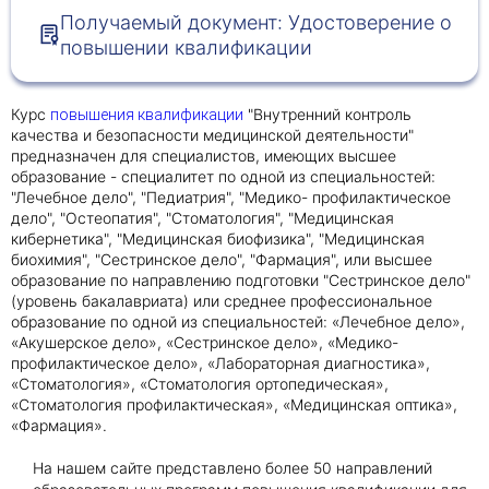
Получаемый документ: Удостоверение о
повышении квалификации
Получить консультацию
Приложите документы
Курс
"Внутренний контроль
повышения квалификации
Даю согласие на
обработку персональных
качества и безопасности медицинской деятельности"
и
данных
e-mail рассылку
предназначен для специалистов, имеющих высшее
образование - специалитет по одной из специальностей:
Приложите документы
Получить консультацию
"Лечебное дело", "Педиатрия", "Медико- профилактическое
дело", "Остеопатия", "Стоматология", "Медицинская
кибернетика", "Медицинская биофизика", "Медицинская
биохимия", "Сестринское дело", "Фармация", или высшее
Даю согласие на
обработку персональных
Получить консультацию
образование по направлению подготовки "Сестринское дело"
и
данных
e-mail рассылку
(уровень бакалавриата) или среднее профессиональное
образование по одной из специальностей: «Лечебное дело»,
«Акушерское дело», «Сестринское дело», «Медико-
Даю согласие на
обработку персональных
профилактическое дело», «Лабораторная диагностика»,
и
данных
e-mail рассылку
«Стоматология», «Стоматология ортопедическая»,
«Стоматология профилактическая», «Медицинская оптика»,
«Фармация».
На нашем сайте представлено более 50 направлений