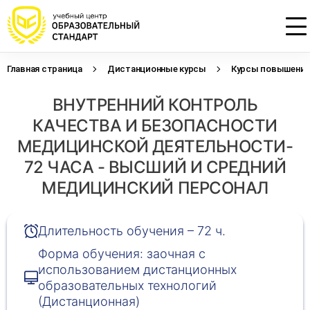
Главная страница
Дистанционные курсы
Курсы повышения 
Проконсультируем по НМО с
Подать заявку на обучение
Откликнуться на резюме
ВНУТРЕННИЙ КОНТРОЛЬ
начислением баллов 14 ЗЕТ
Оставьте свои данные, наши специалисты
Оставьте свои данные, наши специалисты
свяжутся с Вами
свяжутся с Вами
КАЧЕСТВА И БЕЗОПАСНОСТИ
Оставьте свои данные, наши специалисты
проконсультируют Вас
МЕДИЦИНСКОЙ ДЕЯТЕЛЬНОСТИ-
72 ЧАСА - ВЫСШИЙ И СРЕДНИЙ
МЕДИЦИНСКИЙ ПЕРСОНАЛ
Длительность обучения – 72 ч.
Форма обучения: заочная с
использованием дистанционных
образовательных технологий
(Дистанционная)