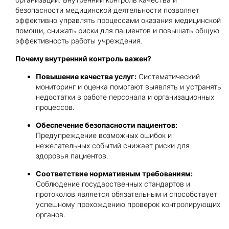
безопасности медицинской деятельности позволяет
эффективно управлять процессами оказания медицинской
Получить консультацию
помощи, снижать риски для пациентов и повышать общую
эффективность работы учреждения.
Приложите документы
Почему внутренний контроль важен?
Даю согласие на
обработку персональных
и
данных
e-mail рассылку
Повышение качества услуг:
Систематический
Приложите документы
мониторинг и оценка помогают выявлять и устранять
Получить консультацию
недостатки в работе персонала и организационных
процессов.
Даю согласие на
обработку персональных
Обеспечение безопасности пациентов:
Получить консультацию
и
данных
e-mail рассылку
Предупреждение возможных ошибок и
нежелательных событий снижает риски для
здоровья пациентов.
Даю согласие на
обработку персональных
Соответствие нормативным требованиям:
и
данных
e-mail рассылку
Соблюдение государственных стандартов и
протоколов является обязательным и способствует
успешному прохождению проверок контролирующих
органов.