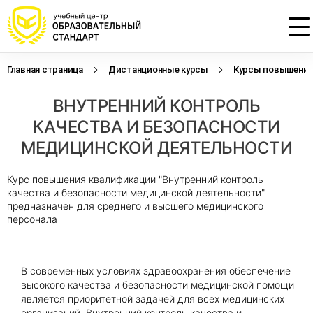
Главная страница
Дистанционные курсы
Курсы повышения 
Проконсультируем по НМО с
Подать заявку на обучение
Откликнуться на резюме
ВНУТРЕННИЙ КОНТРОЛЬ
начислением баллов 14 ЗЕТ
Оставьте свои данные, наши специалисты
Оставьте свои данные, наши специалисты
свяжутся с Вами
свяжутся с Вами
КАЧЕСТВА И БЕЗОПАСНОСТИ
Оставьте свои данные, наши специалисты
проконсультируют Вас
МЕДИЦИНСКОЙ ДЕЯТЕЛЬНОСТИ
Курс повышения квалификации "Внутренний контроль
качества и безопасности медицинской деятельности"
предназначен для среднего и высшего медицинского
персонала
В современных условиях здравоохранения обеспечение
высокого качества и безопасности медицинской помощи
является приоритетной задачей для всех медицинских
организаций. Внутренний контроль качества и