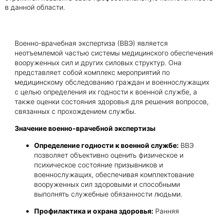
в данной области.
Получить консультацию
Военно-врачебная экспертиза (ВВЭ) является
Приложите документы
неотъемлемой частью системы медицинского обеспечения
Даю согласие на
обработку персональных
вооруженных сил и других силовых структур. Она
и
данных
e-mail рассылку
представляет собой комплекс мероприятий по
Приложите документы
медицинскому обследованию граждан и военнослужащих
Получить консультацию
с целью определения их годности к военной службе, а
также оценки состояния здоровья для решения вопросов,
связанных с прохождением службы.
Даю согласие на
обработку персональных
Получить консультацию
и
Значение военно-врачебной экспертизы
данных
e-mail рассылку
Определение годности к военной службе:
ВВЭ
позволяет объективно оценить физическое и
Даю согласие на
обработку персональных
психическое состояние призывников и
и
данных
e-mail рассылку
военнослужащих, обеспечивая комплектование
вооруженных сил здоровыми и способными
выполнять служебные обязанности людьми.
Профилактика и охрана здоровья:
Ранняя