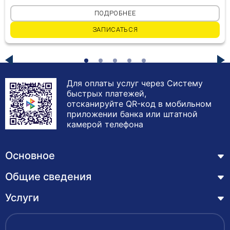
ПОДРОБНЕЕ
ЗАПИСАТЬСЯ
Для оплаты услуг через Систему
быстрых платежей,
отсканируйте QR-код в мобильном
приложении банка или штатной
камерой телефона
Основное
Общие сведения
Курсы
Лицензия
Услуги
Основные сведения
Обучающимся
Структура и органы управления образовательной
Профессиональная переподготовка
организацией