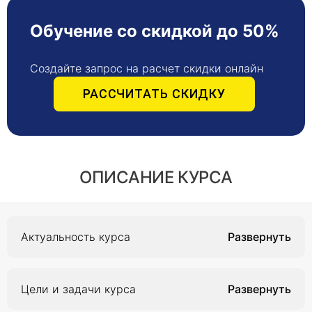
Обучение со скидкой до 50%
Создайте запрос на расчет скидки онлайн
РАССЧИТАТЬ СКИДКУ
ОПИСАНИЕ КУРСА
Актуальность курса
Программа направлена на совершенствование
имеющихся компетенций в сфере военно-
Цели и задачи курса
врачебной экспертизы на основании
современных практик и методов диагностики