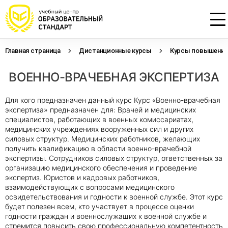
Главная страница
Дистанционные курсы
Курсы повышения 
Проконсультируем по НМО с
Подать заявку на обучение
Откликнуться на резюме
ВОЕННО-ВРАЧЕБНАЯ ЭКСПЕРТИЗА
начислением баллов 14 ЗЕТ
Оставьте свои данные, наши специалисты
Оставьте свои данные, наши специалисты
свяжутся с Вами
свяжутся с Вами
Оставьте свои данные, наши специалисты
Для кого предназначен данный курс Курс «Военно-врачебная
проконсультируют Вас
экспертиза» предназначен для: Врачей и медицинских
специалистов, работающих в военных комиссариатах,
медицинских учреждениях вооруженных сил и других
силовых структур. Медицинских работников, желающих
получить квалификацию в области военно-врачебной
экспертизы. Сотрудников силовых структур, ответственных за
организацию медицинского обеспечения и проведение
экспертиз. Юристов и кадровых работников,
взаимодействующих с вопросами медицинского
освидетельствования и годности к военной службе. Этот курс
будет полезен всем, кто участвует в процессе оценки
годности граждан и военнослужащих к военной службе и
стремится повысить свою профессиональную компетентность