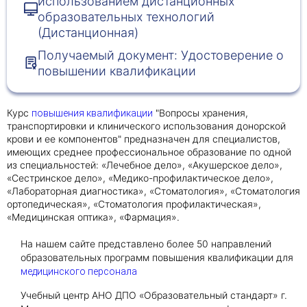
использованием дистанционных
образовательных технологий
(Дистанционная)
Получить консультацию
Получаемый документ: Удостоверение о
Приложите документы
повышении квалификации
Даю согласие на
обработку персональных
и
данных
e-mail рассылку
Курс
"Вопросы хранения,
повышения квалификации
Приложите документы
Получить консультацию
транспортировки и клинического использования донорской
крови и ее компонентов" предназначен для специалистов,
имеющих среднее профессиональное образование по одной
из специальностей: «Лечебное дело», «Акушерское дело»,
Даю согласие на
обработку персональных
Получить консультацию
«Сестринское дело», «Медико-профилактическое дело»,
и
данных
e-mail рассылку
«Лабораторная диагностика», «Стоматология», «Стоматология
ортопедическая», «Стоматология профилактическая»,
«Медицинская оптика», «Фармация».
Даю согласие на
обработку персональных
и
данных
e-mail рассылку
На нашем сайте представлено более 50 направлений
образовательных программ повышения квалификации для
медицинского персонала
Учебный центр АНО ДПО «Образовательный стандарт» г.