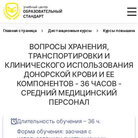
Главная страница
Дистанционные курсы
Курсы повышения 
Проконсультируем по НМО с
Подать заявку на обучение
Откликнуться на резюме
ВОПРОСЫ ХРАНЕНИЯ,
начислением баллов 14 ЗЕТ
Оставьте свои данные, наши специалисты
Оставьте свои данные, наши специалисты
свяжутся с Вами
свяжутся с Вами
ТРАНСПОРТИРОВКИ И
Оставьте свои данные, наши специалисты
проконсультируют Вас
КЛИНИЧЕСКОГО ИСПОЛЬЗОВАНИЯ
ДОНОРСКОЙ КРОВИ И ЕЕ
КОМПОНЕНТОВ - 36 ЧАСОВ -
СРЕДНИЙ МЕДИЦИНСКИЙ
ПЕРСОНАЛ
Длительность обучения – 36 ч.
Форма обучения: заочная с