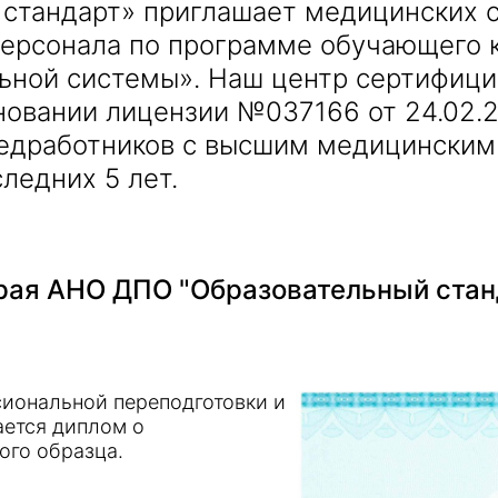
 стандарт» приглашает медицинских 
персонала по программе обучающего
ьной системы». Наш центр сертифици
новании лицензии №037166 от 24.02.2
Получить консультацию
медработников с высшим медицинским
ледних 5 лет.
Приложите документы
Даю согласие на
обработку персональных
и
данных
e-mail рассылку
Приложите документы
Получить консультацию
ая АНО ДПО "Образовательный стан
Даю согласие на
обработку персональных
Получить консультацию
и
данных
e-mail рассылку
иональной переподготовки и
ается диплом о
Даю согласие на
обработку персональных
ого образца.
и
данных
e-mail рассылку