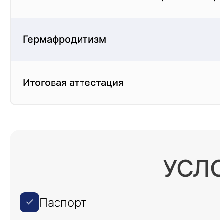
Гермафродитизм
Итоговая аттестация
УСЛ
Паспорт