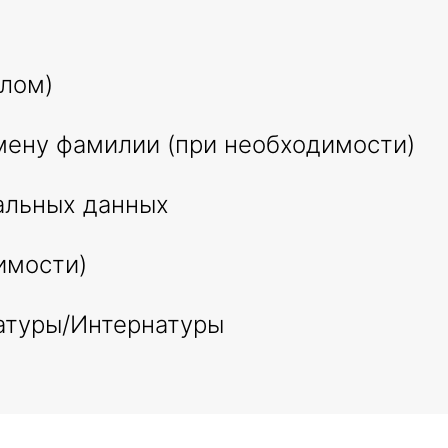
плом)
ену фамилии (при необходимости)
альных данных
имости)
атуры/Интернатуры