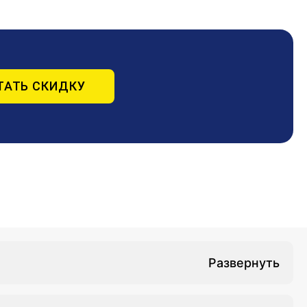
ТАТЬ СКИДКУ
011 г. N 323-ФЗ ". Актуальность программы
ссиональных практических навыков для