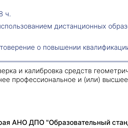
8 ч.
 использованием дистанционных образ
Получить консультацию
товерение о повышении квалификаци
Приложите документы
Даю согласие на
обработку персональных
и
данных
e-mail рассылку
Приложите документы
ерка и калибровка средств геометри
Получить консультацию
ее профессиональное и (или) высшее
Даю согласие на
обработку персональных
Получить консультацию
и
данных
e-mail рассылку
Даю согласие на
обработку персональных
и
данных
e-mail рассылку
ая АНО ДПО "Образовательный стан