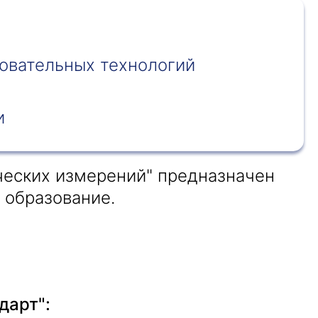
овательных технологий
и
ческих измерений" предназначен
 образование.
дарт":