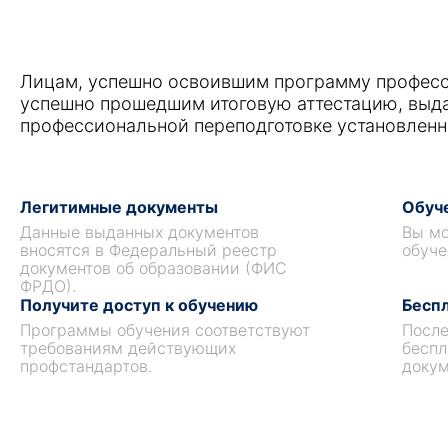
Лицам, успешно освоившим программу професс
успешно прошедшим итоговую аттестацию, выд
профессиональной переподготовке установленн
Легитимные документы
Обуче
Данные выданных документов
Вы мо
вносятся в Федеральный реестр
обуче
документов об образовании (ФИС
ФРДО).
Получите доступ к обучению
Беспл
Программы обучения соответствуют
После
требованиям действующих
беспл
профстандартов.
докум