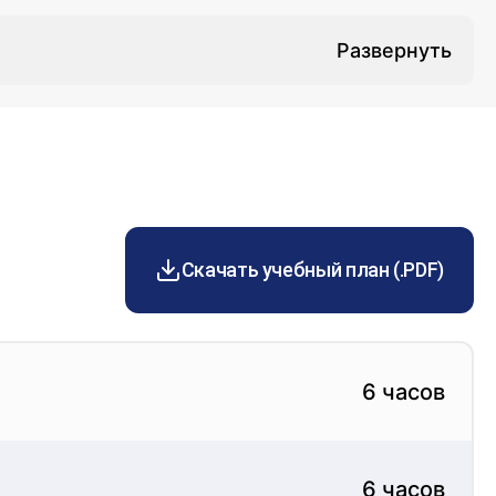
будет сформирован сертификат специалиста.
2 недель.
Скачать учебный план (.PDF)
6 часов
6 часов