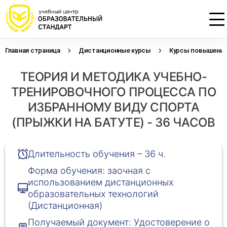
Главная страница
Дистанционные курсы
Курсы повышения 
Проконсультируем по НМО с
Подать заявку на обучение
Откликнуться на резюме
ТЕОРИЯ И МЕТОДИКА УЧЕБНО-
начислением баллов 14 ЗЕТ
Оставьте свои данные, наши специалисты
Оставьте свои данные, наши специалисты
свяжутся с Вами
свяжутся с Вами
ТРЕНИРОВОЧНОГО ПРОЦЕССА ПО
Оставьте свои данные, наши специалисты
проконсультируют Вас
ИЗБРАННОМУ ВИДУ СПОРТА
(ПРЫЖКИ НА БАТУТЕ) - 36 ЧАСОВ
Длительность обучения – 36 ч.
Форма обучения: заочная с
использованием дистанционных
образовательных технологий
(Дистанционная)
Получаемый документ: Удостоверение о