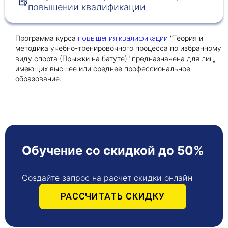
повышении квалификации
Получить консультацию
Программа курса
"Теория и
повышения квалификации
Приложите документы
методика учебно-тренировочного процесса по избранному
виду спорта (Прыжки на батуте)" предназначена для лиц,
Даю согласие на
обработку персональных
имеющих высшее или среднее профессиональное
и
данных
e-mail рассылку
образование.
Приложите документы
Получить консультацию
Даю согласие на
обработку персональных
Получить консультацию
и
данных
e-mail рассылку
Обучение со скидкой до 50%
Даю согласие на
обработку персональных
и
данных
e-mail рассылку
Создайте запрос на расчет скидки онлайн
РАССЧИТАТЬ СКИДКУ