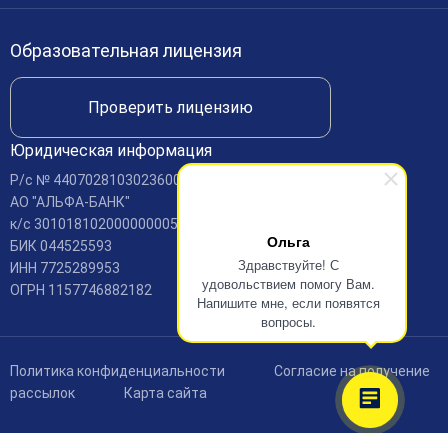
Международное сотрудничество
Доступная среда
Образовательная лицензия
Доставка и оплата
Проверить лицензию
Юридическая информация
Р/c № 440702810302360001688
АО "АЛЬФА-БАНК"
к/c 30101810200000000593
Ольга
БИК 044525593
Здравствуйте! С
ИНН 7725289953
удовольствием помогу Вам.
ОГРН 1157746882182
Напишите мне, если появятся
вопросы.
Политика конфиденциальности
Согласие на получение
рассылок
Карта сайта