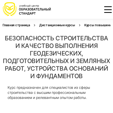
Главная страница
Дистанционные курсы
Курсы повышения 
Проконсультируем по НМО с
Подать заявку на обучение
Откликнуться на резюме
БЕЗОПАСНОСТЬ СТРОИТЕЛЬСТВА
начислением баллов 14 ЗЕТ
Оставьте свои данные, наши специалисты
Оставьте свои данные, наши специалисты
свяжутся с Вами
свяжутся с Вами
И КАЧЕСТВО ВЫПОЛНЕНИЯ
Оставьте свои данные, наши специалисты
проконсультируют Вас
ГЕОДЕЗИЧЕСКИХ,
ПОДГОТОВИТЕЛЬНЫХ И ЗЕМЛЯНЫХ
РАБОТ, УСТРОЙСТВА ОСНОВАНИЙ
И ФУНДАМЕНТОВ
Курс предназначен для специалистов из сферы
строительства с высшим профессиональным
образованием и релевантным опытом работы.