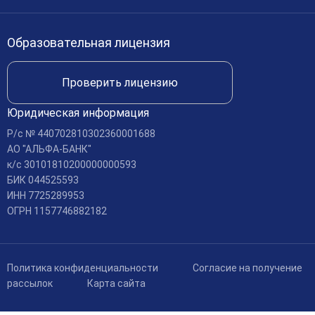
Международное сотрудничество
Доступная среда
Образовательная лицензия
Доставка и оплата
Проверить лицензию
Юридическая информация
Р/c № 440702810302360001688
АО "АЛЬФА-БАНК"
к/c 30101810200000000593
БИК 044525593
ИНН 7725289953
ОГРН 1157746882182
Политика конфиденциальности
Согласие на получение
рассылок
Карта сайта