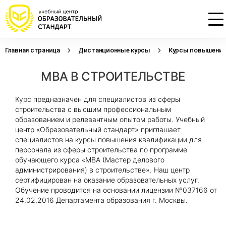
Главная страница
Дистанционные курсы
Курсы повышения 
Проконсультируем по НМО с
Подать заявку на обучение
Откликнуться на резюме
МВА В СТРОИТЕЛЬСТВЕ
начислением баллов 14 ЗЕТ
Оставьте свои данные, наши специалисты
Оставьте свои данные, наши специалисты
свяжутся с Вами
свяжутся с Вами
Оставьте свои данные, наши специалисты
Курс предназначен для специалистов из сферы
проконсультируют Вас
строительства с высшим профессиональным
образованием и релевантным опытом работы. Учебный
центр «Образовательный стандарт» приглашает
специалистов на курсы повышения квалификации для
персонала из сферы строительства по программе
обучающего курса «МВА (Мастер делового
администрирования) в строительстве». Наш центр
сертифицирован на оказание образовательных услуг.
Обучение проводится на основании лицензии №037166 от
24.02.2016 Департамента образования г. Москвы.