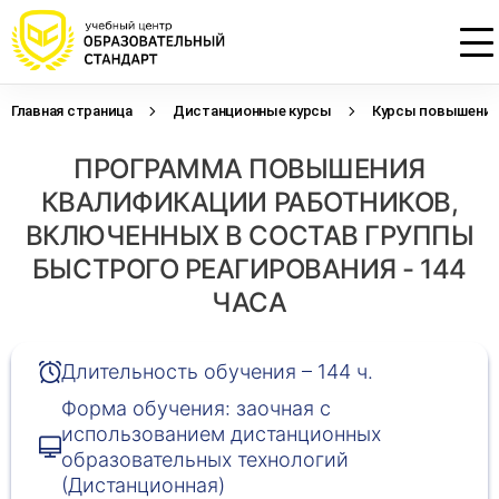
Главная страница
Дистанционные курсы
Курсы повышения 
Проконсультируем по НМО с
Подать заявку на обучение
Откликнуться на резюме
ПРОГРАММА ПОВЫШЕНИЯ
начислением баллов 14 ЗЕТ
Оставьте свои данные, наши специалисты
Оставьте свои данные, наши специалисты
свяжутся с Вами
свяжутся с Вами
КВАЛИФИКАЦИИ РАБОТНИКОВ,
Оставьте свои данные, наши специалисты
проконсультируют Вас
ВКЛЮЧЕННЫХ В СОСТАВ ГРУППЫ
БЫСТРОГО РЕАГИРОВАНИЯ - 144
ЧАСА
Длительность обучения – 144 ч.
Форма обучения: заочная с
использованием дистанционных
образовательных технологий
(Дистанционная)