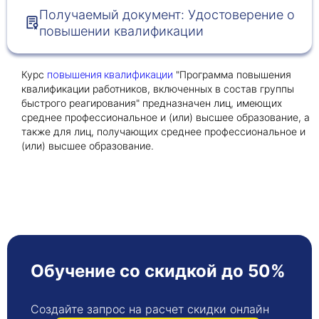
Получаемый документ: Удостоверение о
повышении квалификации
Получить консультацию
Приложите документы
Курс
"Программа повышения
повышения квалификации
Даю согласие на
обработку персональных
квалификации работников, включенных в состав группы
и
данных
e-mail рассылку
быстрого реагирования" предназначен лиц, имеющих
среднее профессиональное и (или) высшее образование, а
Приложите документы
Получить консультацию
также для лиц, получающих среднее профессиональное и
(или) высшее образование.
Даю согласие на
обработку персональных
Получить консультацию
и
данных
e-mail рассылку
Даю согласие на
обработку персональных
и
данных
e-mail рассылку
Обучение со скидкой до 50%
Создайте запрос на расчет скидки онлайн