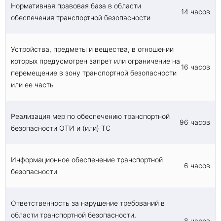
Овладение навыками принятия решений в
Нормативная правовая база в области
условиях ограниченного времени и
14 часов
обеспечения транспортной безопасности
информации.
Развитие умений эффективного взаимодействия
с другими службами и организациями в
Устройства, предметы и вещества, в отношении
чрезвычайных ситуациях.
которых предусмотрен запрет или ограничение на
16 часов
перемещение в зону транспортной безопасности
или ее часть
Реализация мер по обеспечению транспортной
96 часов
безопасности ОТИ и (или) ТС
Информационное обеспечение транспортной
6 часов
безопасности
Ответственность за нарушение требований в
области транспортной безопасности,
8 часов