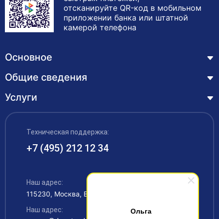
отсканируйте QR-код в мобильном
приложении банка или штатной
камерой телефона
Основное
Общие сведения
Курсы
Лицензия
Услуги
Основные сведения
Обучающимся
Структура и органы управления образовательной
Профессиональная переподготовка
организацией
ЦЗН
Техническая поддержка:
Курсы повышения квалификации – дистанционное
Документы
обучение с выдачей удостоверения
+7 (495) 212 12 34
Акции
Образование
Охрана труда
Наши выпускники
Руководство и педагогический состав
Рабочие специальности
Наш адрес:
Контакты
115230, Москва, Варшавское шоссе 42
Материально-техническое обеспечение
Аккредитация
Наш адрес:
Ольга
Платные образовательные услуги