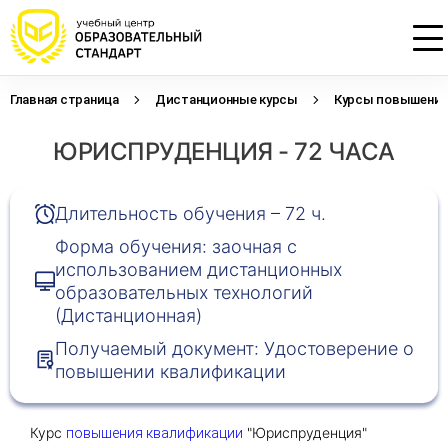
Главная страница
Дистанционные курсы
Курсы повышения 
Проконсультируем по НМО с
Подать заявку на обучение
Откликнуться на резюме
ЮРИСПРУДЕНЦИЯ - 72 ЧАСА
начислением баллов 14 ЗЕТ
Оставьте свои данные, наши специалисты
Оставьте свои данные, наши специалисты
свяжутся с Вами
свяжутся с Вами
Оставьте свои данные, наши специалисты
проконсультируют Вас
Длительность обучения – 72 ч.
Форма обучения: заочная с
использованием дистанционных
образовательных технологий
(Дистанционная)
Получаемый документ: Удостоверение о
повышении квалификации
Курс
"Юриспруденция"
повышения квалификации