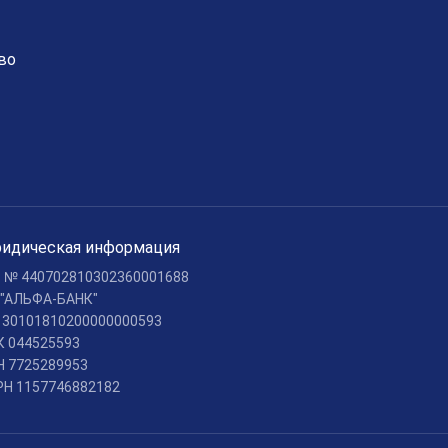
во
идическая информация
c № 440702810302360001688
 "АЛЬФА-БАНК"
c 30101810200000000593
К 044525593
Н 7725289953
РН 1157746882182