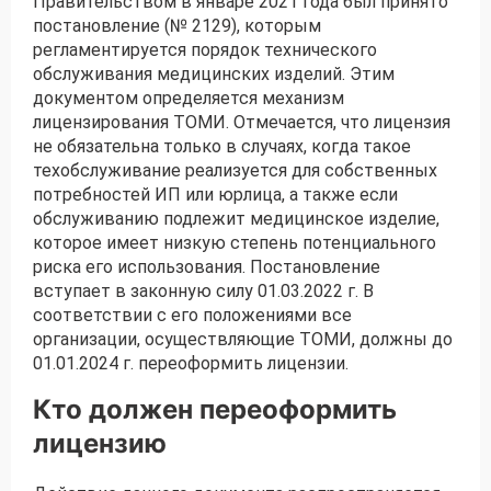
Правительством в январе 2021 года был принято
постановление (№ 2129), которым
регламентируется порядок технического
Получить консультацию
обслуживания медицинских изделий. Этим
документом определяется механизм
Приложите документы
лицензирования ТОМИ. Отмечается, что лицензия
Даю согласие на
обработку персональных
не обязательна только в случаях, когда такое
и
данных
e-mail рассылку
техобслуживание реализуется для собственных
Приложите документы
Получить консультацию
потребностей ИП или юрлица, а также если
обслуживанию подлежит медицинское изделие,
которое имеет низкую степень потенциального
Даю согласие на
риска его использования. Постановление
обработку персональных
Получить консультацию
и
данных
e-mail рассылку
вступает в законную силу 01.03.2022 г. В
соответствии с его положениями все
организации, осуществляющие ТОМИ, должны до
Даю согласие на
обработку персональных
01.01.2024 г. переоформить лицензии.
и
данных
e-mail рассылку
Кто должен переоформить
лицензию