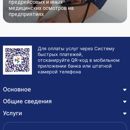
предрейсовых и иных
медицинских осмотров на
предприятиях
Для оплаты услуг через Систему
быстрых платежей,
отсканируйте QR-код в мобильном
приложении банка или штатной
камерой телефона
Основное
Общие сведения
Курсы
Лицензия
Услуги
Основные сведения
Обучающимся
Структура и органы управления образовательной
Профессиональная переподготовка
организацией