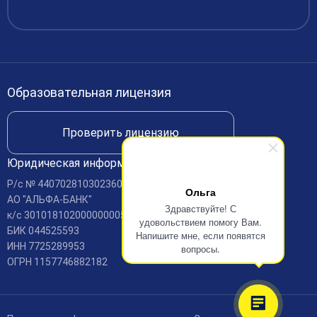
Финансово-хозяйственная деятельность
Вакансии
Международное сотрудничество
Доступная среда
Образовательная лицензия
Доставка и оплата
Проверить лицензию
Юридическая информация
Р/c № 440702810302360001688
Ольга
АО "АЛЬФА-БАНК"
Здравствуйте! С
к/c 30101810200000000593
удовольствием помогу Вам.
БИК 044525593
Напишите мне, если появятся
ИНН 7725289953
вопросы.
ОГРН 1157746882182