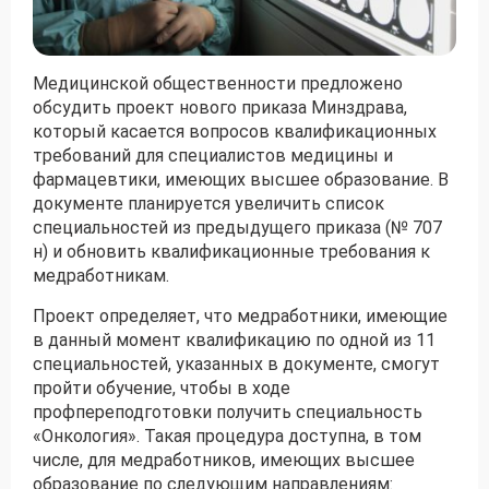
Получить консультацию
Медицинской общественности предложено
Приложите документы
обсудить проект нового приказа Минздрава,
Даю согласие на
который касается вопросов квалификационных
обработку персональных
и
данных
e-mail рассылку
требований для специалистов медицины и
фармацевтики, имеющих высшее образование. В
Приложите документы
Получить консультацию
документе планируется увеличить список
специальностей из предыдущего приказа (№ 707
н) и обновить квалификационные требования к
Даю согласие на
обработку персональных
медработникам.
Получить консультацию
и
данных
e-mail рассылку
Проект определяет, что медработники, имеющие
в данный момент квалификацию по одной из 11
Даю согласие на
обработку персональных
специальностей, указанных в документе, смогут
и
данных
e-mail рассылку
пройти обучение, чтобы в ходе
профпереподготовки получить специальность
«Онкология». Такая процедура доступна, в том
числе, для медработников, имеющих высшее
образование по следующим направлениям: