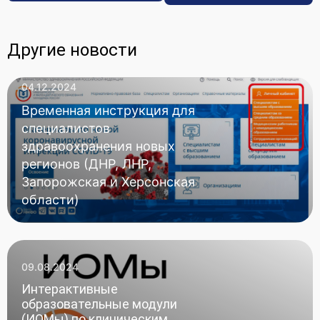
Другие новости
04.12.2024
Временная инструкция для
специалистов
здравоохранения новых
регионов (ДНР, ЛНР,
Запорожская и Херсонская
области)
09.08.2024
Интерактивные
образовательные модули
(ИОМы) по клиническим