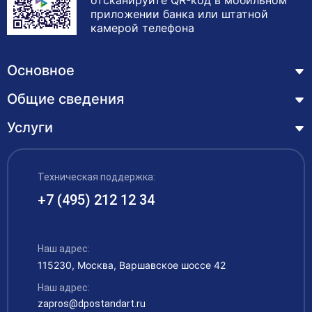
приложении банка или штатной
камерой телефона
Основное
Общие сведения
Курсы
Лицензия
Услуги
Основные сведения
Обучающимся
Структура и органы управления образовательной
Профессиональная переподготовка
организацией
ЦЗН
Техническая поддержка:
Курсы повышения квалификации – дистанционное
Документы
обучение с выдачей удостоверения
+7 (495) 212 12 34
Акции
Образование
Охрана труда
Наши выпускники
Руководство и педагогический состав
Рабочие специальности
Наш адрес:
Контакты
115230, Москва, Варшавское шоссе 42
Материально-техническое обеспечение
Аккредитация
Наш адрес:
Платные образовательные услуги
zapros@dpostandart.ru