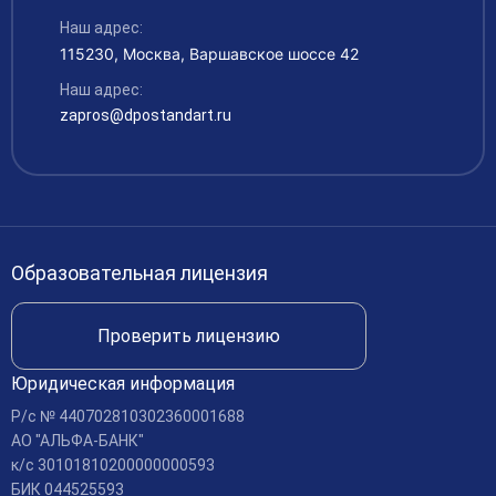
Руководство и педагогический состав
Рабочие специальности
Наш адрес:
Контакты
115230, Москва, Варшавское шоссе 42
Материально-техническое обеспечение
Аккредитация
Наш адрес:
Платные образовательные услуги
zapros@dpostandart.ru
Финансово-хозяйственная деятельность
Вакансии
Международное сотрудничество
Доступная среда
Образовательная лицензия
Доставка и оплата
Проверить лицензию
Юридическая информация
Р/c № 440702810302360001688
АО "АЛЬФА-БАНК"
к/c 30101810200000000593
БИК 044525593