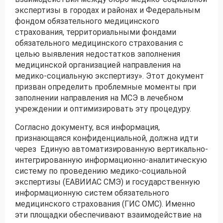
экспертизы в городах и районах и Федеральным
фондом обязательного медицинского
Получить консультацию
страхования, территориальными фондами
обязательного медицинского страхования с
Приложите документы
целью выявления недостатков заполнения
Даю согласие на
обработку персональных
медицинской организацией направления на
и
данных
e-mail рассылку
медико-социальную экспертизу». Этот документ
Приложите документы
призван определить проблемные моменты при
Получить консультацию
заполнении направления на МСЭ в лечебном
учреждении и оптимизировать эту процедуру.
Даю согласие на
обработку персональных
Получить консультацию
Согласно документу, вся информация,
и
данных
e-mail рассылку
признающаяся конфиденциальной, должна идти
через Единую автоматизированную вертикально-
Даю согласие на
интегрированную информационно-аналитическую
обработку персональных
и
данных
e-mail рассылку
систему по проведению медико-социальной
экспертизы (ЕАВИИАС СМЭ) и государственную
информационную систем обязательного
медицинского страхования (ГИС ОМС). Именно
эти площадки обеспечивают взаимодействие на