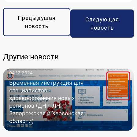
Предыдущая
Следующая
новость
новость
Другие новости
04.12.2024
Временная инструкция для
специалистов
здравоохранения новых
регионов (ДНР, ЛНР,
Запорожская и Херсонская
области)