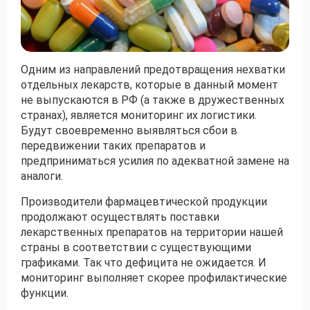
Получить консультацию
Приложите документы
Одним из направлений предотвращения нехватки
Даю согласие на
обработку персональных
отдельных лекарств, которые в данный момент
и
данных
e-mail рассылку
не выпускаются в РФ (а также в дружественных
странах), является мониторинг их логистики.
Приложите документы
Получить консультацию
Будут своевременно выявляться сбои в
передвижении таких препаратов и
предприниматься усилия по адекватной замене на
Даю согласие на
обработку персональных
Получить консультацию
аналоги.
и
данных
e-mail рассылку
Производители фармацевтической продукции
продолжают осуществлять поставки
Даю согласие на
обработку персональных
лекарственных препаратов на территории нашей
и
данных
e-mail рассылку
страны в соответствии с существующими
графиками. Так что дефицита не ожидается. И
мониторинг выполняет скорее профилактические
функции.