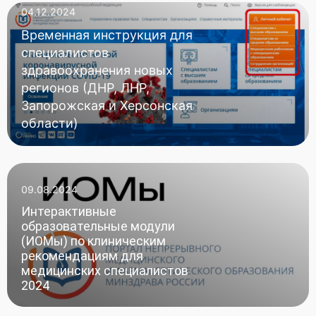
04.12.2024
Временная инструкция для
специалистов
здравоохранения новых
регионов (ДНР, ЛНР,
Запорожская и Херсонская
области)
09.08.2024
Интерактивные
образовательные модули
(ИОМы) по клиническим
рекомендациям для
медицинских специалистов
2024