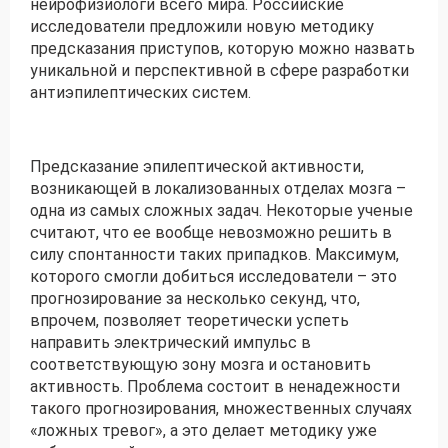
нейрофизиологи всего мира. Российские
исследователи предложили новую методику
предсказания приступов, которую можно назвать
Получить консультацию
уникальной и перспективной в сфере разработки
Приложите документы
антиэпилептических систем.
Даю согласие на
обработку персональных
и
данных
e-mail рассылку
Предсказание эпилептической активности,
Приложите документы
Получить консультацию
возникающей в локализованных отделах мозга –
одна из самых сложных задач. Некоторые ученые
считают, что ее вообще невозможно решить в
Даю согласие на
обработку персональных
Получить консультацию
силу спонтанности таких припадков. Максимум,
и
данных
e-mail рассылку
которого смогли добиться исследователи – это
прогнозирование за несколько секунд, что,
впрочем, позволяет теоретически успеть
Даю согласие на
обработку персональных
и
данных
e-mail рассылку
направить электрический импульс в
соответствующую зону мозга и остановить
активность. Проблема состоит в ненадежности
такого прогнозирования, множественных случаях
«ложных тревог», а это делает методику уже