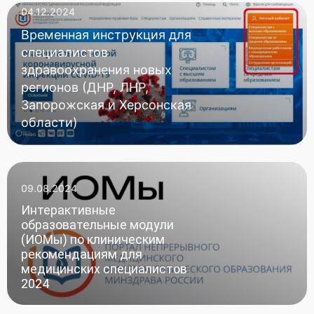
04.12.2024
Временная инструкция для
специалистов
здравоохранения новых
регионов (ДНР, ЛНР,
Запорожская и Херсонская
области)
09.08.2024
Интерактивные
образовательные модули
(ИОМы) по клиническим
рекомендациям для
медицинских специалистов
2024