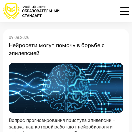
Проконсультируем по НМО с
Подать заявку на обучение
Откликнуться на резюме
09.08.2026
начислением баллов 14 ЗЕТ
Нейросети могут помочь в борьбе с
Оставьте свои данные, наши специалисты
Оставьте свои данные, наши специалисты
свяжутся с Вами
свяжутся с Вами
эпилепсией
Оставьте свои данные, наши специалисты
проконсультируют Вас
Вопрос прогнозирования приступа эпилепсии –
задача, над которой работают нейробиологи и