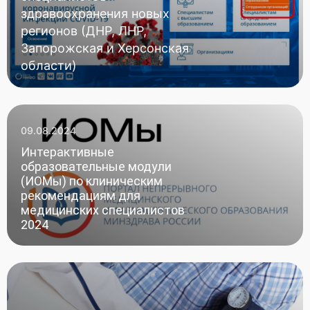
здравоохранения новых
регионов (ДНР, ЛНР,
Запорожская и Херсонская
области)
09.08.2024
Интерактивные
образовательные модули
(ИОМы) по клиническим
рекомендациям для
медицинских специалистов
2024