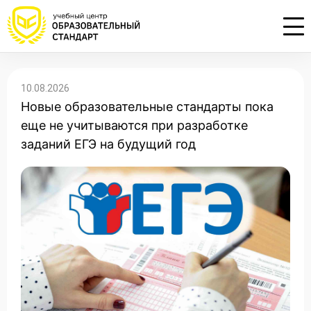
Проконсультируем по НМО с
Подать заявку на обучение
Откликнуться на резюме
10.08.2026
начислением баллов 14 ЗЕТ
Новые образовательные стандарты пока
Оставьте свои данные, наши специалисты
Оставьте свои данные, наши специалисты
свяжутся с Вами
свяжутся с Вами
еще не учитываются при разработке
Оставьте свои данные, наши специалисты
проконсультируют Вас
заданий ЕГЭ на будущий год