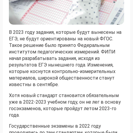
Получить консультацию
Приложите документы
В 2023 году задания, которые будут вынесены на
Даю согласие на
обработку персональных
ЕГЭ, не будут ориентированы на новый ФГОС.
и
данных
e-mail рассылку
Такое решение было принято Федеральным
Приложите документы
институтом педагогических измерений. ФИПИ
Получить консультацию
начал разрабатывать задания, исходя из
результатов ЕГЭ нынешнего года. Изменения,
которые коснутся контрольно-измерительных
Даю согласие на
обработку персональных
Получить консультацию
материалов, широкой общественности станут
и
данных
e-mail рассылку
известны в сентябре.
Даю согласие на
Хотя новый стандарт становится обязательным
обработку персональных
и
данных
e-mail рассылку
уже в 2022-2023 учебном году, он не лег в основу
госэкзаменов, которые пройдут летом 2023-го
года.
Государственные экзамены в 2022 году
проводились по тем стандартам, которые были