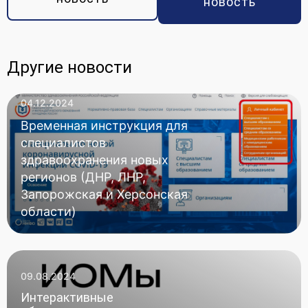
новость
Другие новости
04.12.2024
Временная инструкция для
специалистов
здравоохранения новых
регионов (ДНР, ЛНР,
Запорожская и Херсонская
области)
09.08.2024
Интерактивные