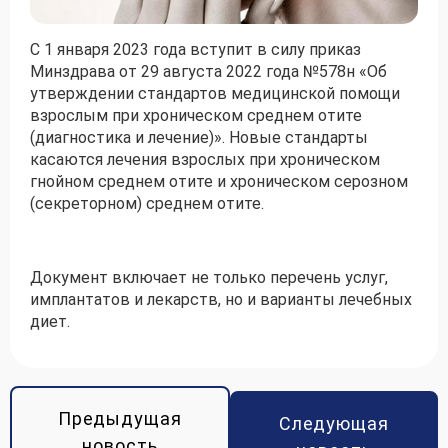
С 1 января 2023 года вступит в силу приказ
Получить консультацию
Минздрава от 29 августа 2022 года №578н «Об
Приложите документы
утверждении стандартов медицинской помощи
взрослым при хроническом среднем отите
Даю согласие на
обработку персональных
(диагностика и лечение)». Новые стандарты
и
данных
e-mail рассылку
касаются лечения взрослых при хроническом
Приложите документы
Получить консультацию
гнойном среднем отите и хроническом серозном
(секреторном) среднем отите.
Даю согласие на
обработку персональных
Получить консультацию
и
данных
e-mail рассылку
Документ включает не только перечень услуг,
имплантатов и лекарств, но и варианты лечебных
Даю согласие на
диет.
обработку персональных
и
данных
e-mail рассылку
Предыдущая
Следующая
новость