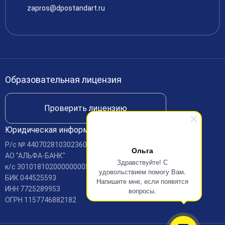
Платные образовательные услуги
zapros@dpostandart.ru
Финансово-хозяйственная деятельность
Вакансии
Международное сотрудничество
Доступная среда
Образовательная лицензия
Доставка и оплата
Проверить лицензию
Юридическая информация
Р/c № 440702810302360001688
Ольга
АО "АЛЬФА-БАНК"
Здравствуйте! С
к/c 30101810200000000593
удовольствием помогу Вам.
БИК 044525593
Напишите мне, если появятся
ИНН 7725289953
вопросы.
ОГРН 1157746882182