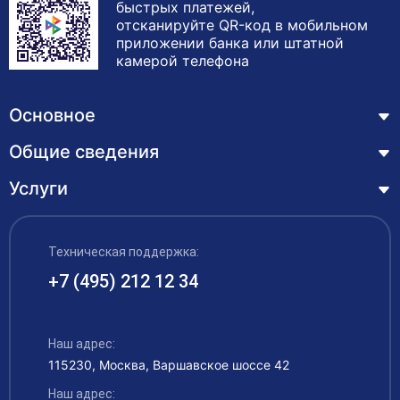
быстрых платежей,
отсканируйте QR-код в мобильном
приложении банка или штатной
камерой телефона
Основное
Общие сведения
Курсы
Лицензия
Услуги
Основные сведения
Обучающимся
Структура и органы управления образовательной
Профессиональная переподготовка
организацией
ЦЗН
Техническая поддержка:
Курсы повышения квалификации – дистанционное
Документы
обучение с выдачей удостоверения
+7 (495) 212 12 34
Акции
Образование
Охрана труда
Наши выпускники
Руководство и педагогический состав
Рабочие специальности
Наш адрес:
Контакты
115230, Москва, Варшавское шоссе 42
Материально-техническое обеспечение
Аккредитация
Наш адрес: