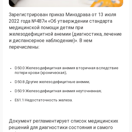
Зарегистрирован приказ Минздрава от 13 июля
Получить консультацию
2022 года №487н «Об утверждении стандарта
Приложите документы
медицинской помощи детям при
железодефицитной анемии (диагностика, лечение
Даю согласие на
обработку персональных
и диспансерное наблюдение)». В нем
и
данных
e-mail рассылку
перечислены:
Приложите документы
Получить консультацию
D50.0 Железодефицитная анемия вторичная вследствие
Даю согласие на
обработку персональных
потери крови (хроническая);
Получить консультацию
и
данных
e-mail рассылку
D50.8 Другие железодефицитные анемии;
D50.9 Железодефицитная анемия неуточненная;
Даю согласие на
обработку персональных
и
Е61.1 Недостаточность железа.
данных
e-mail рассылку
Документ регламентирует список медицинских
решений для диагностики состояния и самого