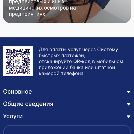
предрейсовых и иных
медицинских осмотров на
предприятиях
Для оплаты услуг через Систему
быстрых платежей,
отсканируйте QR-код в мобильном
приложении банка или штатной
камерой телефона
Основное
Общие сведения
Курсы
Лицензия
Услуги
Основные сведения
Обучающимся
Структура и органы управления образовательной
Профессиональная переподготовка
организацией