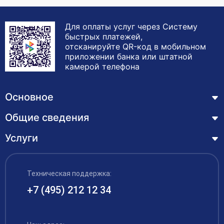
Для оплаты услуг через Систему
быстрых платежей,
отсканируйте QR-код в мобильном
приложении банка или штатной
камерой телефона
Основное
Общие сведения
Курсы
Лицензия
Услуги
Основные сведения
Обучающимся
Структура и органы управления образовательной
Профессиональная переподготовка
организацией
ЦЗН
Техническая поддержка:
Курсы повышения квалификации – дистанционное
Документы
обучение с выдачей удостоверения
+7 (495) 212 12 34
Акции
Образование
Охрана труда
Наши выпускники
Руководство и педагогический состав
Рабочие специальности