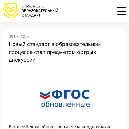
Проконсультируем по НМО с
Подать заявку на обучение
Откликнуться на резюме
09.08.2026
начислением баллов 14 ЗЕТ
Новый стандарт в образовательном
Оставьте свои данные, наши специалисты
Оставьте свои данные, наши специалисты
свяжутся с Вами
свяжутся с Вами
процессе стал предметом острых
Оставьте свои данные, наши специалисты
проконсультируют Вас
дискуссий
В российском обществе весьма неоднозначно