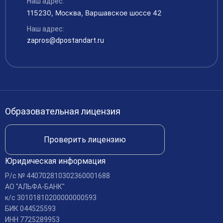
Наш адрес:
Контакты
115230, Москва, Варшавское шоссе 42
Материально-техническое обеспечение
Аккредитация
Наш адрес:
Платные образовательные услуги
zapros@dpostandart.ru
Финансово-хозяйственная деятельность
Вакансии
Международное сотрудничество
Доступная среда
Образовательная лицензия
Доставка и оплата
Проверить лицензию
Юридическая информация
Р/c № 440702810302360001688
АО "АЛЬФА-БАНК"
к/c 30101810200000000593
БИК 044525593
ИНН 7725289953