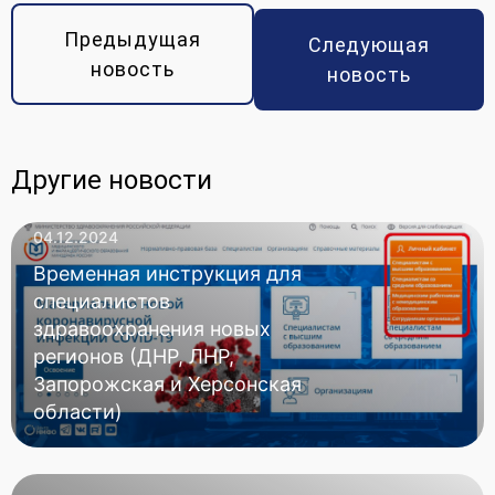
Предыдущая
Следующая
новость
новость
Другие новости
04.12.2024
Временная инструкция для
специалистов
здравоохранения новых
регионов (ДНР, ЛНР,
Запорожская и Херсонская
области)