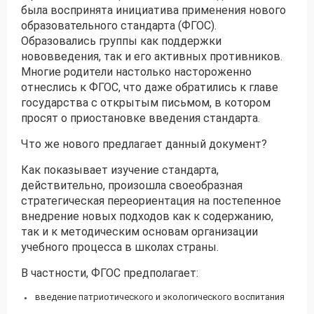
была воспринята инициатива применения нового
образовательного стандарта (ФГОС).
Получить консультацию
Образовались группы как поддержки
нововведения, так и его активных противников.
Приложите документы
Многие родители настолько настороженно
Даю согласие на
обработку персональных
отнеслись к ФГОС, что даже обратились к главе
и
данных
e-mail рассылку
государства с открытым письмом, в котором
Приложите документы
просят о приостановке введения стандарта.
Получить консультацию
Что же нового предлагает данный документ?
Как показывает изучение стандарта,
Даю согласие на
обработку персональных
Получить консультацию
и
данных
e-mail рассылку
действительно, произошла своеобразная
стратегическая переориентация на постепенное
внедрение новых подходов как к содержанию,
Даю согласие на
обработку персональных
так и к методическим основам организации
и
данных
e-mail рассылку
учебного процесса в школах страны.
В частности, ФГОС предполагает:
введение патриотического и экологического воспитания