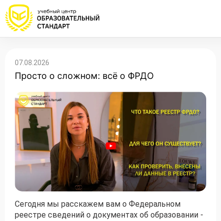
Проконсультируем по НМО с
Подать заявку на обучение
Откликнуться на резюме
07.08.2026
начислением баллов 14 ЗЕТ
Просто о сложном: всё о ФРДО
Оставьте свои данные, наши специалисты
Оставьте свои данные, наши специалисты
свяжутся с Вами
свяжутся с Вами
Оставьте свои данные, наши специалисты
проконсультируют Вас
Сегодня мы расскажем вам о Федеральном
реестре сведений о документах об образовании -