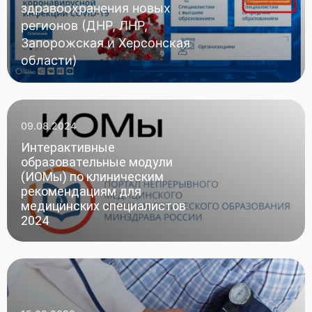
здравоохранения новых
регионов (ДНР, ЛНР,
Запорожская и Херсонская
области)
09.08.2024
Интерактивные
образовательные модули
(ИОМы) по клиническим
рекомендациям для
медицинских специалистов
2024