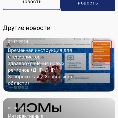
новость
новость
Другие новости
04.12.2024
Временная инструкция для
специалистов
здравоохранения новых
регионов (ДНР, ЛНР,
Запорожская и Херсонская
области)
09.08.2024
Интерактивные