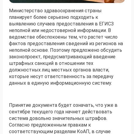
Министерство здравоохранения страны
Получить консультацию
планирует более серьезно подходить к
выявлению случаев предоставления в ЕГИСЗ
Приложите документы
неполной или недостоверной информации. В
Даю согласие на
обработку персональных
ведомстве обеспокоены тем, что растет число
и
данных
e-mail рассылку
фактов предоставления сведений из регионов на
неполной основе. Поэтому предложено обсудить
Приложите документы
Получить консультацию
законопроект, предусматривающий введение
штрафных санкций в отношении тех
должностных лиц местных органов власти,
Даю согласие на
обработку персональных
Получить консультацию
которые несут ответственность за передачу
и
данных
e-mail рассылку
данных в единую информационную систему.
Даю согласие на
обработку персональных
и
данных
e-mail рассылку
Принятие документа будет означать, что уже в
сентябре текущего года начнет действовать
система довольно значительных штрафов.
Согласно предложенным правкам к
соответствующим разделам КоАП, в случае