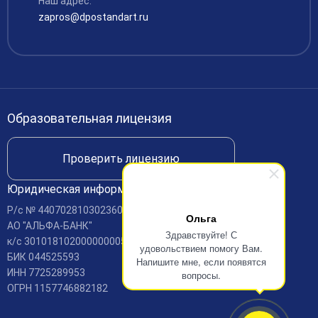
Наш адрес:
Платные образовательные услуги
zapros@dpostandart.ru
Финансово-хозяйственная деятельность
Вакансии
Международное сотрудничество
Доступная среда
Образовательная лицензия
Доставка и оплата
Проверить лицензию
Юридическая информация
Р/c № 440702810302360001688
Ольга
АО "АЛЬФА-БАНК"
Здравствуйте! С
к/c 30101810200000000593
удовольствием помогу Вам.
БИК 044525593
Напишите мне, если появятся
ИНН 7725289953
вопросы.
ОГРН 1157746882182