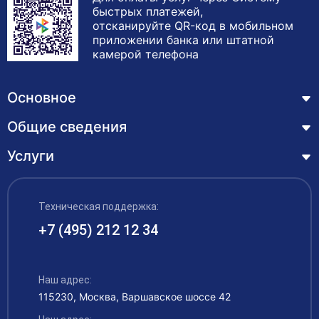
быстрых платежей,
отсканируйте QR-код в мобильном
приложении банка или штатной
камерой телефона
Основное
Общие сведения
Курсы
Лицензия
Услуги
Основные сведения
Обучающимся
Структура и органы управления образовательной
Профессиональная переподготовка
организацией
ЦЗН
Техническая поддержка:
Курсы повышения квалификации – дистанционное
Документы
обучение с выдачей удостоверения
+7 (495) 212 12 34
Акции
Образование
Охрана труда
Наши выпускники
Руководство и педагогический состав
Рабочие специальности
Наш адрес:
Контакты
115230, Москва, Варшавское шоссе 42
Материально-техническое обеспечение
Аккредитация