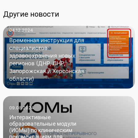
Другие новости
04.12.2024
Временная инструкция для
специалистов
здравоохранения новых
регионов (ДНР, ЛНР,
Запорожская и Херсонская
области)
09.08.2024
Интерактивные
образовательные модули
(ИОМы) по клиническим
рекомендациям для