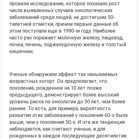
провели исследование, которое показало рост
числа выявленных случаев онкологических
Получить консультацию
заболеваний среди людей, не достигших 50-
тилетней отметки, причем первые данные об
Приложите документы
этом поступали еще в 1990-м году. Наиболее
Даю согласие на
обработку персональных
часто рак поражает молочную железу, пищевод,
и
данных
e-mail рассылку
почки, печень, поджелудочную железу и толстый
кишечник.
Приложите документы
Получить консультацию
Ученые обнаружили эффект так называемых
Даю согласие на
обработку персональных
Получить консультацию
возрастных когорт. Он предполагает, что
и
данных
e-mail рассылку
поколение, рожденное на 10 лет позже
предыдущего, демонстрирует более высокий
Даю согласие на
обработку персональных
уровень риска по онкологии до 50 лет, чем более
и
данных
e-mail рассылку
раннее. То есть, для примера, вероятность
развития этих заболеваний у поколения 60-х была
выше, чем у поколения 50-х. И эта же тенденция
наблюдается, как считают ученые, и для
рожденных в каждое последующее десятилетие.