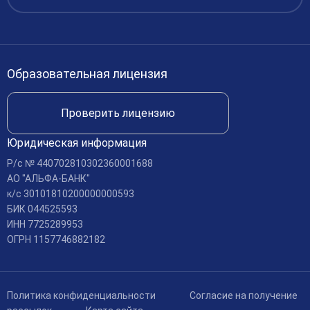
Вакансии
Международное сотрудничество
Доступная среда
Образовательная лицензия
Доставка и оплата
Проверить лицензию
Юридическая информация
Р/c № 440702810302360001688
АО "АЛЬФА-БАНК"
к/c 30101810200000000593
БИК 044525593
ИНН 7725289953
ОГРН 1157746882182
Политика конфиденциальности
Согласие на получение